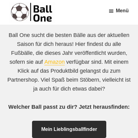
Zum
Zur
Menü
Inhalt
Fußzeile
springen
springen
Ball
Nonstop
One
Ball One sucht die besten Bälle aus der aktuellen
Fußball!
Saison für dich heraus! Hier findest du alle
Fußbälle, die dieses Jahr veröffentlicht wurden,
sofern sie auf
Amazon
verfügbar sind. Mit einem
Klick auf das Produktbild gelangst du zum
Partnershop. Viel Spaß beim Stöbern, vielleicht ist
ja auch für dich etwas dabei?
Welcher Ball passt zu dir? Jetzt herausfinden:
Mein Lieblingsballfinder