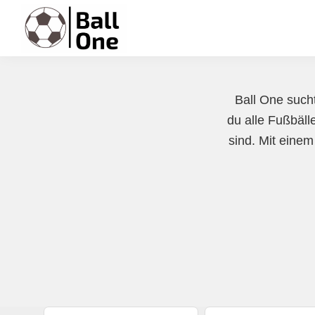
Zur
Zum
Zur
Hauptnavigation
Inhalt
Fußzeile
springen
springen
springen
Ball
Nonstop
One
Fußball!
Ball One sucht
du alle Fußbälle
sind. Mit einem