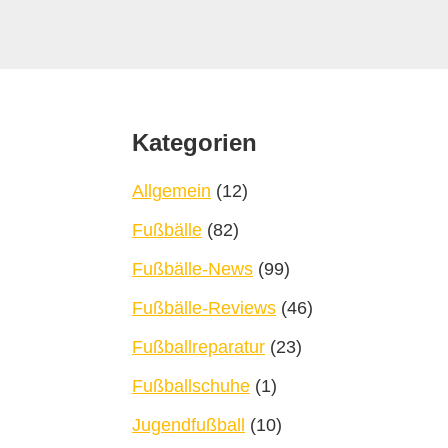
Footer
Kategorien
Allgemein
(12)
Fußbälle
(82)
Fußbälle-News
(99)
Fußbälle-Reviews
(46)
Fußballreparatur
(23)
Fußballschuhe
(1)
Jugendfußball
(10)