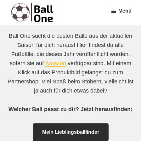
Zum
Zur
Menü
Inhalt
Fußzeile
springen
springen
Ball
Nonstop
One
Ball One sucht die besten Bälle aus der aktuellen
Fußball!
Saison für dich heraus! Hier findest du alle
Fußbälle, die dieses Jahr veröffentlicht wurden,
sofern sie auf
Amazon
verfügbar sind. Mit einem
Klick auf das Produktbild gelangst du zum
Partnershop. Viel Spaß beim Stöbern, vielleicht ist
ja auch für dich etwas dabei?
Welcher Ball passt zu dir? Jetzt herausfinden:
Mein Lieblingsballfinder