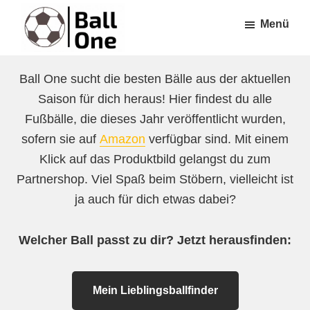
Zum
Zur
Menü
Inhalt
Fußzeile
springen
springen
Ball
Nonstop
One
Ball One sucht die besten Bälle aus der aktuellen
Fußball!
Saison für dich heraus! Hier findest du alle
Fußbälle, die dieses Jahr veröffentlicht wurden,
sofern sie auf
Amazon
verfügbar sind. Mit einem
Klick auf das Produktbild gelangst du zum
Partnershop. Viel Spaß beim Stöbern, vielleicht ist
ja auch für dich etwas dabei?
Welcher Ball passt zu dir? Jetzt herausfinden:
Mein Lieblingsballfinder