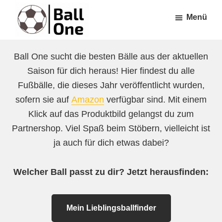
Zum
Zur
Menü
Inhalt
Fußzeile
springen
springen
Ball
Nonstop
One
Ball One sucht die besten Bälle aus der aktuellen
Fußball!
Saison für dich heraus! Hier findest du alle
Fußbälle, die dieses Jahr veröffentlicht wurden,
sofern sie auf
Amazon
verfügbar sind. Mit einem
Klick auf das Produktbild gelangst du zum
Partnershop. Viel Spaß beim Stöbern, vielleicht ist
ja auch für dich etwas dabei?
Welcher Ball passt zu dir? Jetzt herausfinden:
Mein Lieblingsballfinder