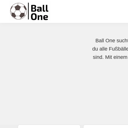
Zur
Zum
Zur
Hauptnavigation
Inhalt
Fußzeile
springen
springen
springen
Ball
Nonstop
One
Fußball!
Ball One sucht
du alle Fußbälle
sind. Mit einem