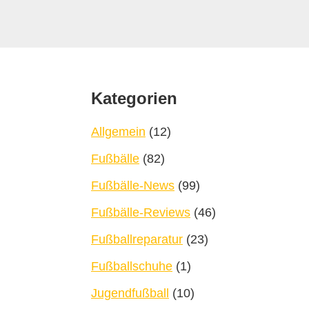
Footer
Kategorien
Allgemein
(12)
Fußbälle
(82)
Fußbälle-News
(99)
Fußbälle-Reviews
(46)
Fußballreparatur
(23)
Fußballschuhe
(1)
Jugendfußball
(10)