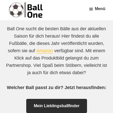
Zum
Zur
Menü
Inhalt
Fußzeile
springen
springen
Ball
Nonstop
One
Ball One sucht die besten Bälle aus der aktuellen
Fußball!
Saison für dich heraus! Hier findest du alle
Fußbälle, die dieses Jahr veröffentlicht wurden,
sofern sie auf
Amazon
verfügbar sind. Mit einem
Klick auf das Produktbild gelangst du zum
Partnershop. Viel Spaß beim Stöbern, vielleicht ist
ja auch für dich etwas dabei?
Welcher Ball passt zu dir? Jetzt herausfinden:
Mein Lieblingsballfinder