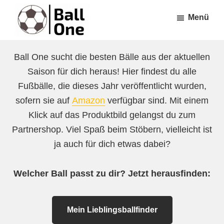
Zum
Zur
Menü
Inhalt
Fußzeile
springen
springen
Ball
Nonstop
One
Ball One sucht die besten Bälle aus der aktuellen
Fußball!
Saison für dich heraus! Hier findest du alle
Fußbälle, die dieses Jahr veröffentlicht wurden,
sofern sie auf
Amazon
verfügbar sind. Mit einem
Klick auf das Produktbild gelangst du zum
Partnershop. Viel Spaß beim Stöbern, vielleicht ist
ja auch für dich etwas dabei?
Welcher Ball passt zu dir? Jetzt herausfinden:
Mein Lieblingsballfinder