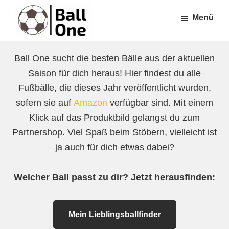
Zum
Zur
Menü
Inhalt
Fußzeile
springen
springen
Ball
Nonstop
One
Ball One sucht die besten Bälle aus der aktuellen
Fußball!
Saison für dich heraus! Hier findest du alle
Fußbälle, die dieses Jahr veröffentlicht wurden,
sofern sie auf
Amazon
verfügbar sind. Mit einem
Klick auf das Produktbild gelangst du zum
Partnershop. Viel Spaß beim Stöbern, vielleicht ist
ja auch für dich etwas dabei?
Welcher Ball passt zu dir? Jetzt herausfinden:
Mein Lieblingsballfinder