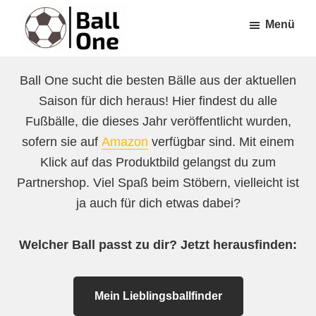
Zum
Zur
Menü
Inhalt
Fußzeile
springen
springen
Ball
Nonstop
One
Ball One sucht die besten Bälle aus der aktuellen
Fußball!
Saison für dich heraus! Hier findest du alle
Fußbälle, die dieses Jahr veröffentlicht wurden,
sofern sie auf
Amazon
verfügbar sind. Mit einem
Klick auf das Produktbild gelangst du zum
Partnershop. Viel Spaß beim Stöbern, vielleicht ist
ja auch für dich etwas dabei?
Welcher Ball passt zu dir? Jetzt herausfinden:
Mein Lieblingsballfinder