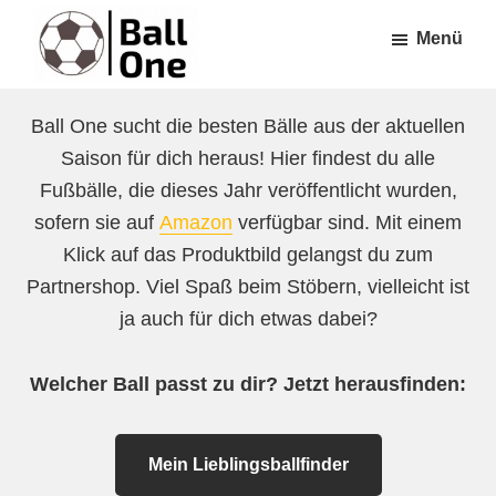
Zum
Zur
Menü
Inhalt
Fußzeile
springen
springen
Ball
Nonstop
One
Ball One sucht die besten Bälle aus der aktuellen
Fußball!
Saison für dich heraus! Hier findest du alle
Fußbälle, die dieses Jahr veröffentlicht wurden,
sofern sie auf
Amazon
verfügbar sind. Mit einem
Klick auf das Produktbild gelangst du zum
Partnershop. Viel Spaß beim Stöbern, vielleicht ist
ja auch für dich etwas dabei?
Welcher Ball passt zu dir? Jetzt herausfinden:
Mein Lieblingsballfinder