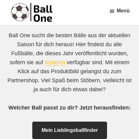
Zum
Zur
Menü
Inhalt
Fußzeile
springen
springen
Ball
Nonstop
One
Ball One sucht die besten Bälle aus der aktuellen
Fußball!
Saison für dich heraus! Hier findest du alle
Fußbälle, die dieses Jahr veröffentlicht wurden,
sofern sie auf
Amazon
verfügbar sind. Mit einem
Klick auf das Produktbild gelangst du zum
Partnershop. Viel Spaß beim Stöbern, vielleicht ist
ja auch für dich etwas dabei?
Welcher Ball passt zu dir? Jetzt herausfinden:
Mein Lieblingsballfinder