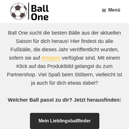
Zum
Zur
Menü
Inhalt
Fußzeile
springen
springen
Ball
Nonstop
One
Ball One sucht die besten Bälle aus der aktuellen
Fußball!
Saison für dich heraus! Hier findest du alle
Fußbälle, die dieses Jahr veröffentlicht wurden,
sofern sie auf
Amazon
verfügbar sind. Mit einem
Klick auf das Produktbild gelangst du zum
Partnershop. Viel Spaß beim Stöbern, vielleicht ist
ja auch für dich etwas dabei?
Welcher Ball passt zu dir? Jetzt herausfinden:
Mein Lieblingsballfinder