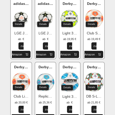
adidas Champions League
adidas Champions League
Derbystar Apus v24
Derbystar Bund
Details
Details
Details
Details
LGE J290
LGE J350
Light 350g
Club S-Light 290
ab €
ab €
ab 19,95 €
ab 19,49 €
zu
zu
zu
zu
Amazon
Amazon
Amazon
Amazon
Derbystar Bundesliga v24
Derbystar Bundesliga Brillant
Derbystar Apus X-Tra
Derbystar Brilla
Details
Details
Details
Details
Club Light 350g
Replica S-Light 290g
DB S-Light
Light 350g
ab 20,00 €
ab 25,36 €
ab 21,85 €
ab €
zu
zu
zu
zu