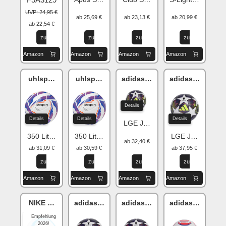
UVP: 24,95 €
ab 25,69 €
ab 23,13 €
ab 20,99 €
ab 22,54 €
zu
zu
zu
zu
Amazon
Amazon
Amazon
Amazon
uhlsport Addglue
uhlsport Addglue
adidas Champions League
adidas Champio
Details
Details
Details
Details
LGE J350
350 Lite Match
350 Lite Match
LGE J350
ab 32,40 €
ab 31,09 €
ab 30,59 €
ab 37,95 €
zu
zu
zu
zu
Amazon
Amazon
Amazon
Amazon
NIKE Academy Light
adidas Champions League
adidas Champions League
adidas TIRO
Empfehlung
2026!