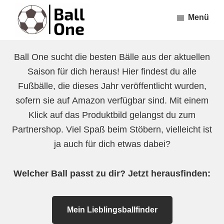
Zum
Zur
Menü
Inhalt
Fußzeile
springen
springen
Ball
Nonstop
One
Ball One sucht die besten Bälle aus der aktuellen
Fußball!
Saison für dich heraus! Hier findest du alle
Fußbälle, die dieses Jahr veröffentlicht wurden,
sofern sie auf Amazon verfügbar sind. Mit einem
Klick auf das Produktbild gelangst du zum
Partnershop. Viel Spaß beim Stöbern, vielleicht ist
ja auch für dich etwas dabei?
Welcher Ball passt zu dir? Jetzt herausfinden:
Mein Lieblingsballfinder