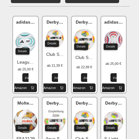
adidas Tiro
Derbystar v26
Derbystar v26
adidas Tiro
Details
Details
Details
Details
Club S-Light 290g
Club S-Light 290g
League J290
ab 25,00 €
ab 21,39 €
ab 22,89 €
ab 25,00 €
zu
zu
zu
zu
Amazon
Amazon
Amazon
Amazon
Molten Leichtball
Derbystar Bundesliga v26
Derbystar Bundesliga v26
Derbystar Brilla
Empfehlung
2026!
Details
Details
Details
Details
F5A3129
Apus S-Light 290g
Club S-Light 290g
S-Light 290g