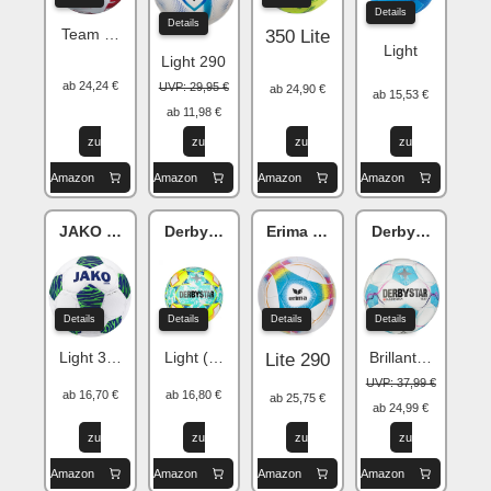
Details
Details
Team 290g
350 Lite
Light
Light 290
ab 24,24 €
UVP: 29,95 €
ab 24,90 €
ab 15,53 €
ab 11,98 €
zu
zu
zu
zu
Amazon
Amazon
Amazon
Amazon
JAKO Animal
Derbystar Stratos v24
Erima HYBRID
Derbystar Bund
Details
Details
Details
Details
Light 350g
Light (350g)
Brillant Replica L
Lite 290
UVP: 37,99 €
ab 16,70 €
ab 16,80 €
ab 25,75 €
ab 24,99 €
zu
zu
zu
zu
Amazon
Amazon
Amazon
Amazon