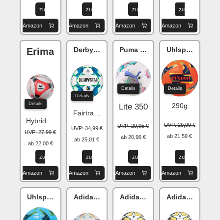
zu
zu
zu
zu
Amazon
Amazon
Amazon
Amazon
Derbystar Gamma Light
Puma Orbita
Uhlsport Ulta-Li
Erima
Details
Details
Details
Details
290g
Lite 350
Fairtrade Ball 350g
Hybrid Lite 350g
UVP: 29,99 €
UVP: 29,95 €
UVP: 34,99 €
UVP: 27,99 €
ab 21,59 €
ab 20,96 €
ab 25,01 €
ab 22,00 €
zu
zu
zu
zu
Amazon
Amazon
Amazon
Amazon
Uhlsport Lite Soft
Adidas Al Rihla (WM Ball 2022)
Adidas Champions League
Adidas Champi