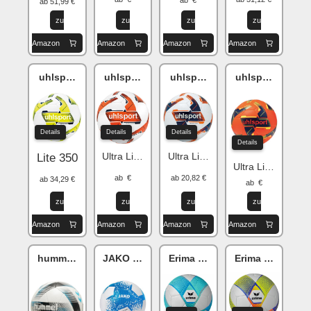
ab €
ab 51,99 €
zu
zu
zu
zu
Amazon
Amazon
Amazon
Amazon
uhlsport Synergy
uhlsport Synergy
uhlsport Soft
uhlsport Syner
Details
Details
Details
Details
Ultra Lite 290
Ultra Lite 290
Lite 350
Ultra Light 290
ab €
ab 20,82 €
ab 34,29 €
ab €
zu
zu
zu
zu
Amazon
Amazon
Amazon
Amazon
hummel Energizer
JAKO Performance
Erima HYBRID
Erima HYBRID