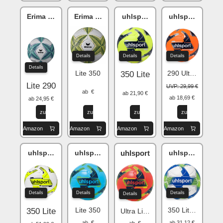
Erima SENZOR-Star
Erima SENZOR-Star
uhlsport Addglue
uhlsport Addgl
Details
Details
Details
Details
Lite 350
290 Ultra Lite
350 Lite
Lite 290
UVP: 29,99 €
ab €
ab 21,90 €
ab 18,69 €
ab 24,95 €
zu
zu
zu
zu
Amazon
Amazon
Amazon
Amazon
uhlsport Addglue
uhlsport Soft
uhlsport
uhlsport Addgl
Details
Details
Details
Details
Lite 350
350 Lite Match
350 Lite
Ultra Lite 290
ab €
ab 31,12 €