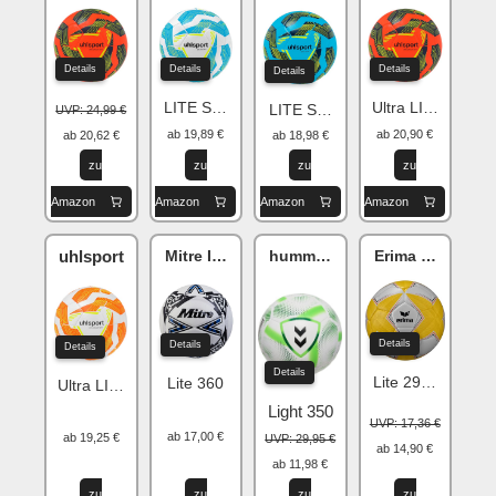
Details
Details
Details
Details
LITE Soft 350
Ultra LITE Soft 2
LITE Soft 350
UVP: 24,99 €
ab 19,89 €
ab 20,90 €
ab 20,62 €
ab 18,98 €
zu
zu
zu
zu
Amazon
Amazon
Amazon
Amazon
uhlsport
Mitre Impel
hummel Aerofly
Erima SENZOR-S
Details
Details
Details
Details
Lite 290 2.0
Lite 360
Ultra LITE Soft 290
Light 350
UVP: 17,36 €
ab 17,00 €
ab 19,25 €
UVP: 29,95 €
ab 14,90 €
ab 11,98 €
zu
zu
zu
zu