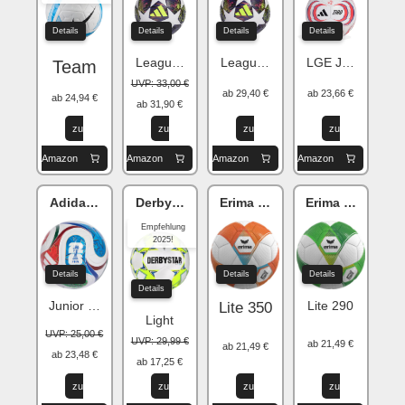
Details
Details
Details
Details
League J350
League J290
LGE J350
Team
UVP: 33,00 €
ab 29,40 €
ab 23,66 €
ab 24,94 €
ab 31,90 €
zu
zu
zu
zu
Amazon
Amazon
Amazon
Amazon
Adidas Trionda
Derbystar Apus v24
Erima HYBRID
Erima Hybrid
Empfehlung
2025!
Details
Details
Details
Details
Junior 290
Lite 290
Lite 350
Light
UVP: 25,00 €
UVP: 29,99 €
ab 21,49 €
ab 21,49 €
ab 23,48 €
ab 17,25 €
zu
zu
zu
zu