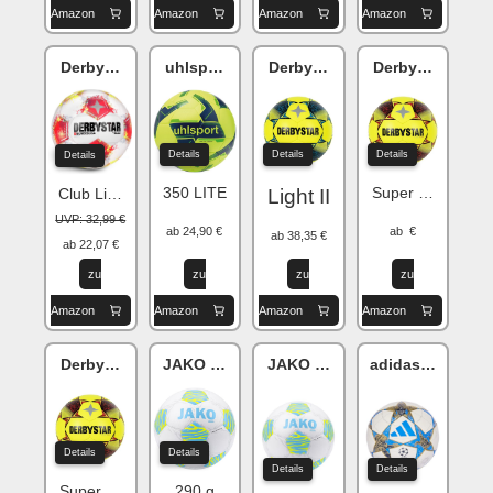
Amazon
Amazon
Amazon
Amazon
Derbystar Bundesliga v25
uhlsport Synergy
Derbystar Classic AG TT
Derbystar Class
Details
Details
Details
Details
350 LITE
Super Light II
Light II
Club Light
UVP: 32,99 €
ab 24,90 €
ab €
ab 38,35 €
ab 22,07 €
zu
zu
zu
zu
Amazon
Amazon
Amazon
Amazon
Derbystar Classic AG TT
JAKO Animal
JAKO Animal
adidas Champio
Details
Details
Details
Details
Super Light II
290 g