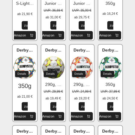
Junior 350 League LGE
Junior 290 League LGE
350g
S-Light 290g
UVP: 36,69 €
UVP: 35,00 €
ab 16,24 €
ab 21,90 €
ab 31,00 €
ab 29,75 €
zu
zu
zu
zu
Amazon
Amazon
Amazon
Amazon
Derbystar Atoms Light AG v23
Derbystar Apus S-Light v23
Derbystar Stratos S-Light v23
Derbystar Brilla
Details
Details
Details
Details
290g, Größe 4
290g, Größe 4
350g
350g
UVP: 29,99 €
UVP: 24,99 €
UVP: 37,99 €
ab 21,00 €
ab 19,49 €
ab 19,20 €
ab 24,50 €
zu
zu
zu
zu
Amazon
Amazon
Amazon
Amazon
Derbystar Apus Light v23
Derbystar Bundesliga v23 Fußball
Derbystar Bundesliga v23 Fuß
Derbystar Bund