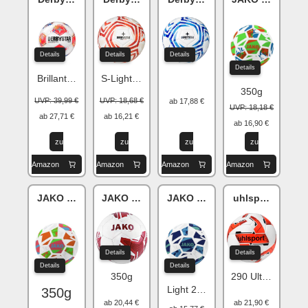
Details
Details
Details
Details
Brillant Replica S-Light (290g)
S-Light (290 g)
350g
UVP: 39,99 €
UVP: 18,68 €
ab 17,88 €
UVP: 18,18 €
ab 27,71 €
ab 16,21 €
ab 16,90 €
zu
zu
zu
zu
Amazon
Amazon
Amazon
Amazon
JAKO Iconic
JAKO Glaze
JAKO Iconic
uhlsport ADDG
Details
Details
Details
Details
350g
290 Ultra LITE
Light 290g
350g
ab 20,44 €
ab 21,90 €