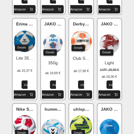
Amazon
Amazon
Amazon
Amazon
Erima SENZOR-Star
JAKO Animal
Derbystar Bundesliga v24
JAKO Performa
Details
Details
Details
Details
Lite 350 2.0
Club S-Light
350g
Light
UVP: 29,99 €
ab 15,37 €
ab 17,90 €
ab 19,69 €
ab 20,00 €
zu
zu
zu
zu
Amazon
Amazon
Amazon
Amazon
Nike Strike
hummel Aerofly
uhlsport Synergy
JAKO Striker 2.
Details
Details