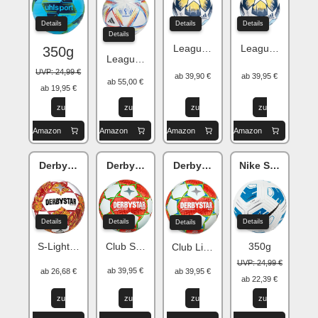
Details
Details
Details
Details
League J290
League J350
350g
League 290g
UVP: 24,99 €
ab 39,90 €
ab 39,95 €
ab 55,00 €
ab 19,95 €
zu
zu
zu
zu
Amazon
Amazon
Amazon
Amazon
Derbystar Topic v21
Derbystar Bundesliga
Derbystar Bundesliga
Nike Strike Tea
Details
Details
Details
Details
Club S-Light (290 g)
S-Light 290g
350g
Club Light (350 g)
UVP: 24,99 €
ab 39,95 €
ab 26,68 €
ab 39,95 €
ab 22,39 €
zu
zu
zu
zu