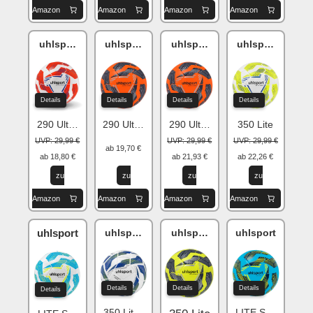
Amazon
Amazon
Amazon
Amazon
uhlsport Addglue
uhlsport Addglue
uhlsport Addglue
uhlsport Add
Details
Details
Details
Details
290 Ultra Lite
290 Ultra Lite
290 Ultra Lite
350 Lite
UVP: 29,99 €
UVP: 29,99 €
UVP: 29,99 €
ab 19,70 €
ab 18,80 €
ab 21,93 €
ab 22,26 €
zu
zu
zu
zu
Amazon
Amazon
Amazon
Amazon
uhlsport
uhlsport Addglue
uhlsport Addglue
uhlsport
Details
Details
Details
Details
350 Lite Match
LITE Soft 350