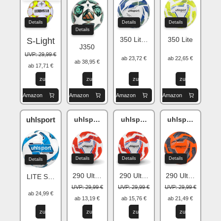
Details
Details
Details
Details
350 Lite Match
350 Lite
S-Light
J350
UVP: 29,99 €
ab 23,72 €
ab 22,65 €
ab 38,95 €
ab 17,71 €
zu
zu
zu
zu
Amazon
Amazon
Amazon
Amazon
uhlsport
uhlsport Addglue
uhlsport Addglue
uhlsport Addgl
Details
Details
Details
Details
290 Ultra Lite
290 Ultra Lite
290 Ultra Lite
LITE Soft 350
UVP: 29,99 €
UVP: 29,99 €
UVP: 29,99 €
ab 24,99 €
ab 13,19 €
ab 15,76 €
ab 21,49 €
zu
zu
zu
zu