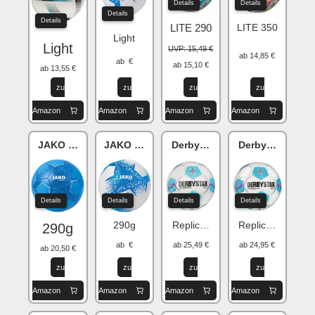
Details
Details
Details
Details
LITE 290
LITE 350
Light
Light
UVP: 15,49 €
ab 14,85 €
ab €
ab 15,10 €
ab 13,55 €
zu
zu
zu
zu
Amazon
Amazon
Amazon
Amazon
JAKO Striker 2.0
JAKO Performance
Derbystar Bundesliga Brillant
Derbystar Bunde
Details
Details
Details
Details
290g
Replica Light 350g
Replica S-Light
290g
ab €
ab 25,49 €
ab 24,95 €
ab 20,50 €
zu
zu
zu
zu
Amazon
Amazon
Amazon
Amazon