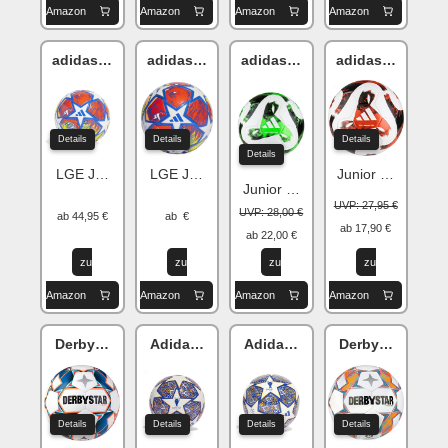
Amazon
Amazon
Amazon
Amazon
adidas Champions League
adidas Champions League
adidas Tiro
adidas Tiro
Details
Details
Details
Details
LGE J290
LGE J350
Junior 290 Leag
Junior 350
UVP: 27,95 €
UVP: 28,00 €
ab 44,95 €
ab €
ab 17,90 €
ab 22,00 €
zu
zu
zu
zu
Amazon
Amazon
Amazon
Amazon
Derbystar Stratos
Adidas UCL Istanbul 23
Adidas UCL Istanbul 23
Derbystar Strat
Details
Details
Details
Details