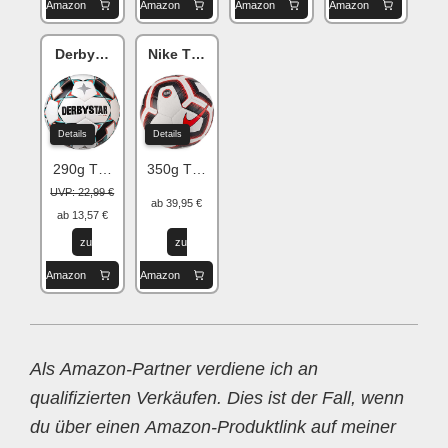
Amazon
Amazon
Amazon
Amazon
Derbystar Junior S-Light
Nike Team Strike
Details
Details
290g Trainingsball
350g Trainingsball
UVP: 22,99 €
ab 39,95 €
ab 13,57 €
zu
zu
Amazon
Amazon
Als Amazon-Partner verdiene ich an
qualifizierten Verkäufen. Dies ist der Fall, wenn
du über einen Amazon-Produktlink auf meiner