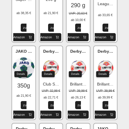
League 350g
290 g
ab 38,35 €
ab 21,90 €
UVP: 20,63 €
ab 33,65 €
ab 10,00 €
zu
zu
zu
zu
Amazon
Amazon
Amazon
Amazon
JAKO Animal
Derbystar Bundesliga v25
Derbystar Bundesliga v25
Derbystar Bund
Details
Details
Details
Details
Club S-Light (290 g)
Brillant Replica S-Light (290 g)
Brillant Replica L
350g
UVP: 32,99 €
UVP: 39,99 €
UVP: 39,99 €
ab 21,90 €
ab 22,71 €
ab 26,13 €
ab 39,99 €
zu
zu
zu
zu
Amazon
Amazon
Amazon
Amazon
Derbystar Bundesliga v25
Derbystar Junior v25
Derbystar Junior Light V25
JAKO River