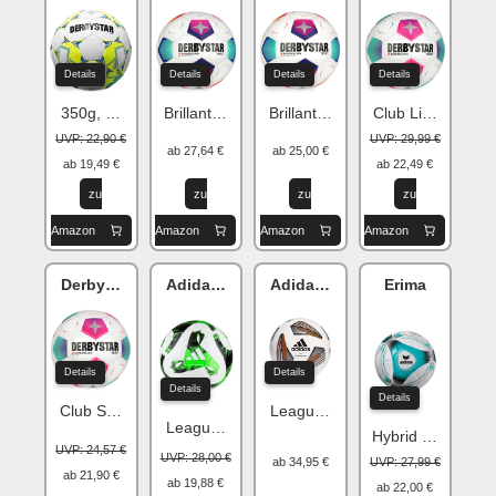
Details
Details
Details
Details
350g, Größe 4
Brillant Replica Light, Gr. 4
Brillant Replica S-Light, 290g
Club Light, 350g
UVP: 22,90 €
UVP: 29,99 €
ab 27,64 €
ab 25,00 €
ab 19,49 €
ab 22,49 €
zu
zu
zu
zu
Amazon
Amazon
Amazon
Amazon
Derbystar Bundesliga v23 Fußball
Adidas Tiro
Adidas Tiro
Erima
Details
Details
Details
Details
Club S-Light, 290g
League 350g
League J350, Gr. 4
Hybrid Lite 290g
UVP: 24,57 €
UVP: 28,00 €
UVP: 27,99 €
ab 34,95 €
ab 21,90 €
ab 19,88 €
ab 22,00 €