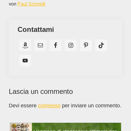
von
Paul Schmidt
Contattami
Interazioni
Lascia un commento
del
Devi essere
connesso
per inviare un commento.
lettore
Barra