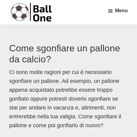
Passa
Passa
Passa
Menu
al
alla
al
contenuto
barra
piè
Ball
Nonstop
principale
laterale
di
One
Calcio!
primaria
pagina
Come sgonfiare un pallone
da calcio?
Ci sono molte ragioni per cui è necessario
sgonfiare un pallone. Ad esempio, un pallone
appena acquistato potrebbe essere troppo
gonfiato oppure potresti doverlo sgonfiare se
stai per andare in vacanza e, altrimenti, non
entrerebbe nella tua valigia. Come sgonfiare il
pallone e come poi gonfiarlo di nuovo?