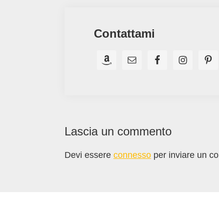
Contattami
Interazioni
Lascia un commento
del
Devi essere
connesso
per inviare un c
lettore