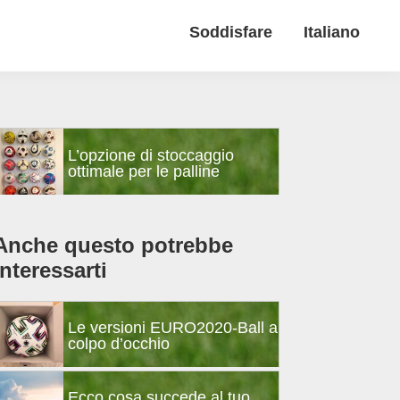
Soddisfare
Italiano
Barra
L’opzione di stoccaggio
laterale
ottimale per le palline
primaria
Anche questo potrebbe
interessarti
Le versioni EURO2020-Ball a
colpo d’occhio
Ecco cosa succede al tuo