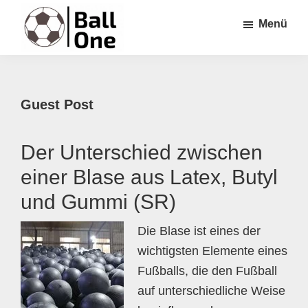
Zum
Zur
Zur
Menü
Inhalt
Seitenspalte
Fußzeile
springen
springen
springen
Ball
Nonstop
One
Fußball!
Guest Post
Der Unterschied zwischen
einer Blase aus Latex, Butyl
und Gummi (SR)
Die Blase ist eines der
wichtigsten Elemente eines
Fußballs, die den Fußball
auf unterschiedliche Weise