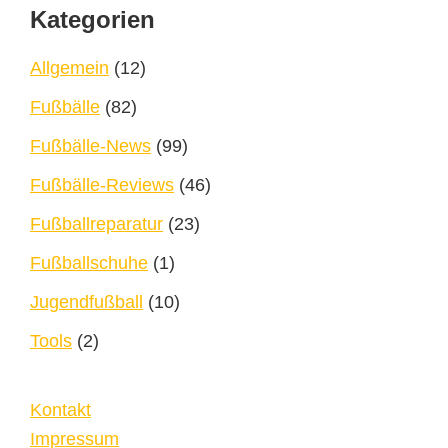
Footer
Kategorien
Allgemein
(12)
Fußbälle
(82)
Fußbälle-News
(99)
Fußbälle-Reviews
(46)
Fußballreparatur
(23)
Fußballschuhe
(1)
Jugendfußball
(10)
Tools
(2)
Kontakt
Impressum