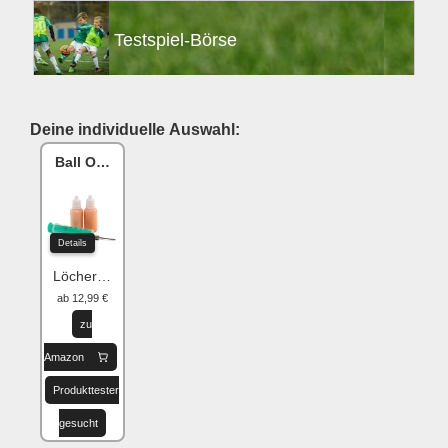
Testspiel-Börse
Deine individuelle Auswahl:
Ball One Reparaturset
Details
Löcher flicken
ab 12,99 €
zu
Amazon
Produkttester
gesucht