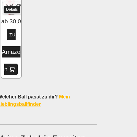
Nike Strike
Details
2020
ab 30,04 €
zu
Amazo
n
elcher Ball passt zu dir?
Mein
ieblingsballfinder