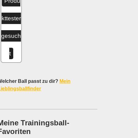
Produ
kttester
gesuch
t
elcher Ball passt zu dir?
Mein
ieblingsballfinder
Meine Trainingsball-
Favoriten