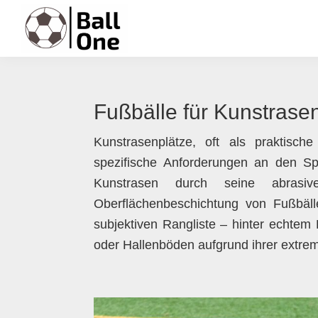
Zur
Zum
Zur
Zur
Hauptnavigation
Inhalt
Seitenspalte
Fußzeile
springen
springen
springen
springen
Ball
Nonstop
One
Fußball!
Fußbälle für Kunstrasen
Kunstrasenplätze, oft als praktisch
spezifische Anforderungen an den Spi
Kunstrasen durch seine abrasive
Oberflächenbeschichtung von Fußbäll
subjektiven Rangliste – hinter echtem
oder Hallenböden aufgrund ihrer extrem