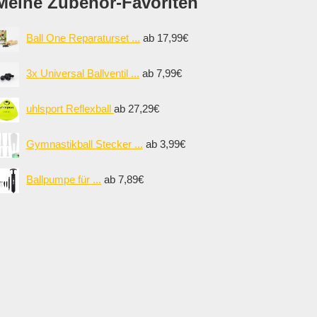
Meine Zubehör-Favoriten
Ball One Reparaturset ...
ab 17,99€
3x Universal Ballventil ...
ab 7,99€
uhlsport Reflexball
ab 27,29€
Gymnastikball Stecker ...
ab 3,99€
Ballpumpe für ...
ab 7,89€