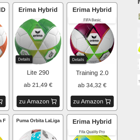
ID
Erima Hybrid
Erima Hybrid
FIFA Basic
Details
Details
Lite 290
Training 2.0
ab 21,49 €
ab 34,32 €
zu Amazon
zu Amazon
a F
Puma Orbita LaLiga
Erima Hybrid
Fifa Quality Pro