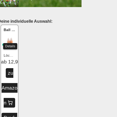
eine individuelle Auswahl:
Ball One Reparaturset
Details
Löcher flicken
ab 12,99 €
zu
Amazo
n