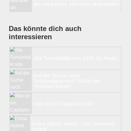
der Kauf eines offiziellen Matchballs?
Das könnte dich auch
interessieren
Alle Turnierbälle von 1930 bis heute
Auf der Suche nach
Testspielgegnern? Nutze die
Testspiel-Börse!
Was ist ein Capitano-Ball?
Erima Hybrid Match – Der Premium-
Hybrid