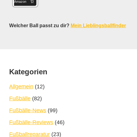
Amazon
Welcher Ball passt zu dir?
Mein Lieblingsballfinder
Footer
Kategorien
Allgemein
(12)
Fußbälle
(82)
Fußbälle-News
(99)
Fußbälle-Reviews
(46)
Fußballreparatur
(23)