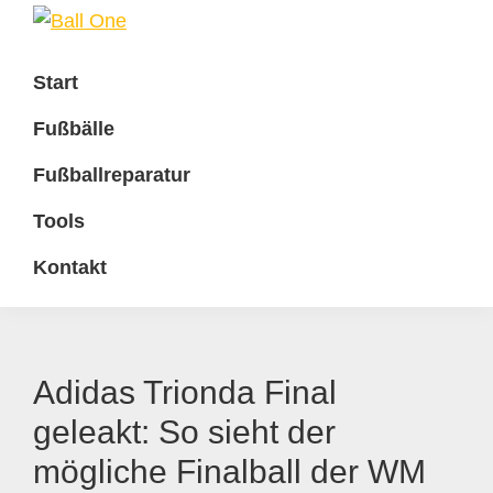
Zur
Zum
Zur
Zur
Hauptnavigation
Inhalt
Seitenspalte
Fußzeile
Ball
Nonstop
One
springen
springen
springen
springen
Start
Fußball!
Fußbälle
Fußballreparatur
Tools
Kontakt
Adidas Trionda Final
geleakt: So sieht der
mögliche Finalball der WM