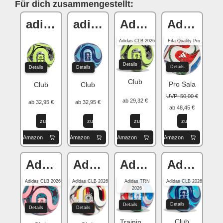
Für dich zusammengestellt:
adidas Trionda
adidas Trionda
Adidas Trionda
Adidas Trionda
Adidas CLB 2026
Fifa Quality Pro
Details
Details
Details
Details
Club
Pro Sala
Club
Club
UVP: 50,00 €
ab 29,32 €
ab 32,95 €
ab 32,95 €
ab 48,45 €
zu
zu
zu
zu
Amazon
Amazon
Amazon
Amazon
Adidas Trionda
Adidas Trionda
Adidas Trionda
Adidas Trionda
Adidas CLB 2026
Adidas CLB 2026
Adidas TRN
Adidas CLB 2026
2026
Details
Details
Details
Details
Club
Training Holo