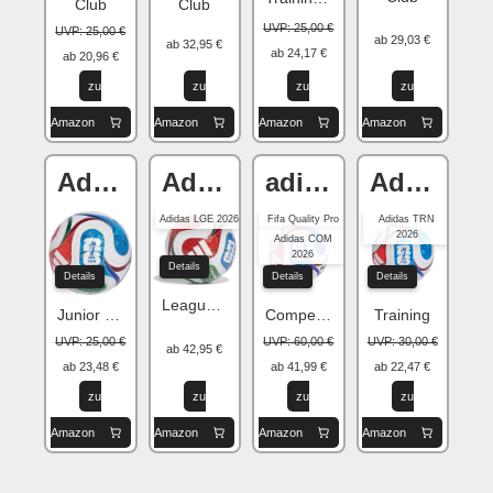
Club
Club
UVP: 25,00 €
UVP: 25,00 €
ab 29,03 €
ab 32,95 €
ab 24,17 €
ab 20,96 €
zu
zu
zu
zu
Amazon
Amazon
Amazon
Amazon
Adidas Trionda
Adidas Trionda
adidas Trionda
Adidas Trionda
Adidas LGE 2026
Fifa Quality Pro
Adidas TRN
2026
Adidas COM
2026
Details
Details
Details
Details
League Street
Junior 290
Competition
Training
UVP: 25,00 €
UVP: 60,00 €
UVP: 30,00 €
ab 42,95 €
ab 23,48 €
ab 41,99 €
ab 22,47 €
zu
zu
zu
zu
Amazon
Amazon
Amazon
Amazon