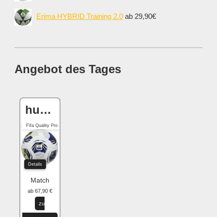
Erima HYBRID Training 2.0
ab 29,90€
Angebot des Tages
hummel hmlLEGACY
Fifa Quality Pro
Details
Match
ab 67,90 €
zu