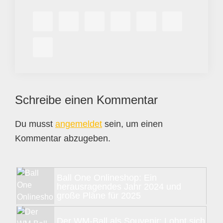
Leser-
Schreibe einen Kommentar
Interaktionen
Du musst
angemeldet
sein, um einen
Kommentar abzugeben.
Seitenspalte
Ball One Onlineshop: Ein
herausragendes Jahr 2024 und
große Pläne für 2025
Der WM-Ball als Souvenir: Lohnt sich