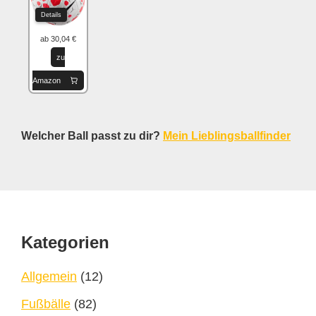
Details
ab 30,04 €
zu
Amazon
Welcher Ball passt zu dir?
Mein Lieblingsballfinder
Footer
Kategorien
Allgemein
(12)
Fußbälle
(82)