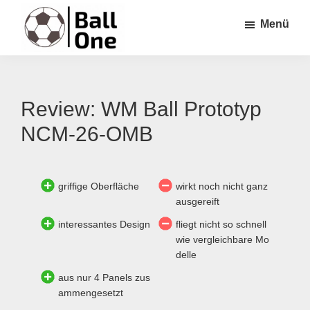
Zum
Zur
Zur
Menü
Inhalt
Seitenspalte
Fußzeile
springen
springen
springen
Ball
Nonstop
One
Fußball!
Review: WM Ball Prototyp
NCM-26-OMB
griffige Oberfläche
wirkt noch nicht ganz
ausgereift
interessantes Design
fliegt nicht so schnell
wie vergleichbare Mo
delle
aus nur 4 Panels zus
ammengesetzt