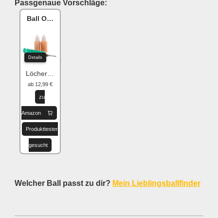
Passgenaue Vorschläge:
Ball One Reparaturset
Details
Löcher flicken
ab 12,99 €
zu
Amazon
Produkttester
gesucht
Welcher Ball passt zu dir?
Mein Lieblingsballfinder