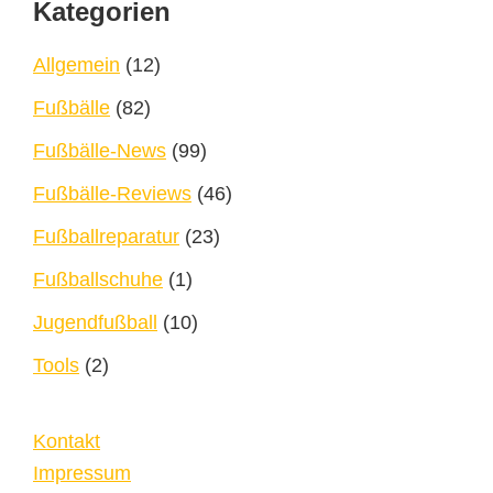
Footer
Kategorien
Allgemein
(12)
Fußbälle
(82)
Fußbälle-News
(99)
Fußbälle-Reviews
(46)
Fußballreparatur
(23)
Fußballschuhe
(1)
Jugendfußball
(10)
Tools
(2)
Kontakt
Impressum