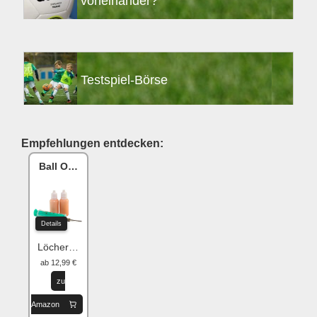
voneinander?
Testspiel-Börse
Empfehlungen entdecken:
Ball One Reparaturset
Details
Löcher flicken
ab 12,99 €
zu
Amazon