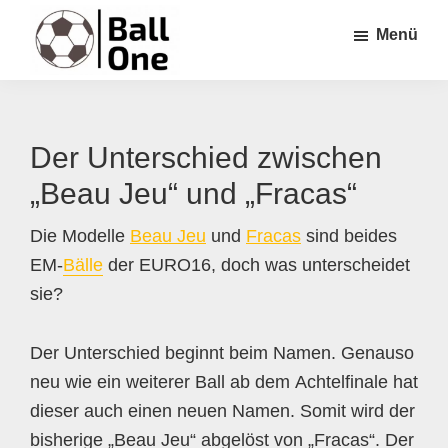
Zum
Zur
Zur
Menü
Inhalt
Seitenspalte
Fußzeile
springen
springen
springen
Ball
Nonstop
One
Fußball!
Der Unterschied zwischen
„Beau Jeu“ und „Fracas“
Die Modelle
Beau Jeu
und
Fracas
sind beides
EM-
Bälle
der EURO16, doch was unterscheidet
sie?
Der Unterschied beginnt beim Namen. Genauso
neu wie ein weiterer Ball ab dem Achtelfinale hat
dieser auch einen neuen Namen. Somit wird der
bisherige „Beau Jeu“ abgelöst von „Fracas“. Der