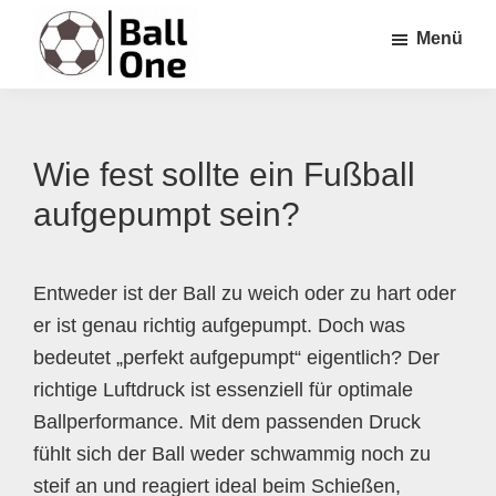
Zum
Zur
Zur
Menü
Inhalt
Seitenspalte
Fußzeile
springen
springen
springen
Ball
Nonstop
One
Fußball!
Wie fest sollte ein Fußball
aufgepumpt sein?
Entweder ist der Ball zu weich oder zu hart oder
er ist genau richtig aufgepumpt. Doch was
bedeutet „perfekt aufgepumpt“ eigentlich? Der
richtige Luftdruck ist essenziell für optimale
Ballperformance. Mit dem passenden Druck
fühlt sich der Ball weder schwammig noch zu
steif an und reagiert ideal beim Schießen,