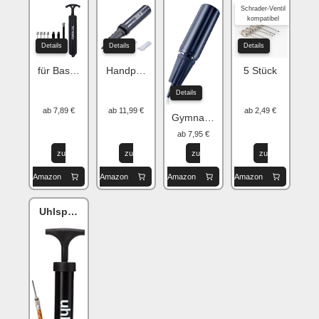
Schrader-Ventil
kompatibel
Details
Details
Details
für Basketball, Fußball, Volleyball ...
Handpumpe für Gymnastikball/Ballon
5 Stück
Details
ab 7,89 €
ab 11,99 €
ab 2,49 €
Gymnastikball Ballpumpe
ab 7,95 €
zu
zu
zu
zu
Amazon
Amazon
Amazon
Amazon
Uhlsport Ballpumpe