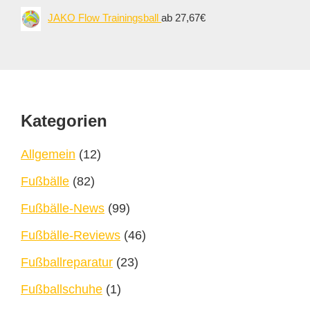
JAKO Flow Trainingsball
ab 27,67€
Footer
Kategorien
Allgemein
(12)
Fußbälle
(82)
Fußbälle-News
(99)
Fußbälle-Reviews
(46)
Fußballreparatur
(23)
Fußballschuhe
(1)