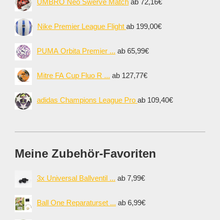
UMBRO Neo Swerve Match
ab 72,16€
Nike Premier League Flight
ab 199,00€
PUMA Orbita Premier ...
ab 65,99€
Mitre FA Cup Fluo R ...
ab 127,77€
adidas Champions League Pro
ab 109,40€
Meine Zubehör-Favoriten
3x Universal Ballventil ...
ab 7,99€
Ball One Reparaturset ...
ab 6,99€