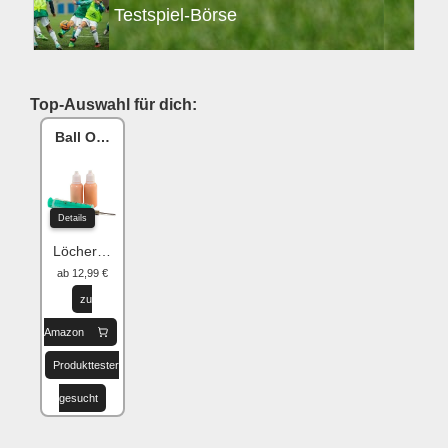
Testspiel-Börse
Top-Auswahl für dich:
Ball One Reparaturset
Details
Löcher flicken
ab 12,99 €
zu
Amazon
Produkttester
gesucht