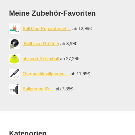
Meine Zubehör-Favoriten
Ball One Reparaturset ...
ab 12,99€
Ballblase Größe 5
ab 8,99€
uhlsport Reflexball
ab 27,29€
Gymnastikballpumpe ...
ab 11,99€
Ballpumpe für ...
ab 7,89€
Footer
Kategorien