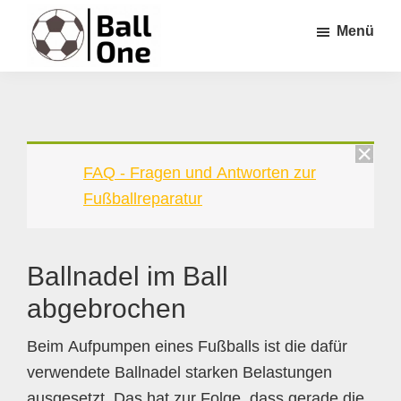
Zum
Zur
Zur
Menü
Inhalt
Seitenspalte
Fußzeile
springen
springen
springen
Ball
Nonstop
One
Fußball!
FAQ - Fragen und Antworten zur
Fußballreparatur
Ballnadel im Ball
abgebrochen
Beim Aufpumpen eines Fußballs ist die dafür
verwendete Ballnadel starken Belastungen
ausgesetzt. Das hat zur Folge, dass gerade die