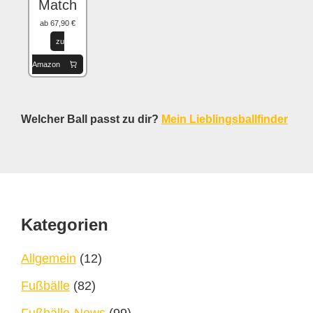
Match
ab 67,90 €
zu
Amazon
Welcher Ball passt zu dir?
Mein Lieblingsballfinder
Footer
Kategorien
Allgemein
(12)
Fußbälle
(82)