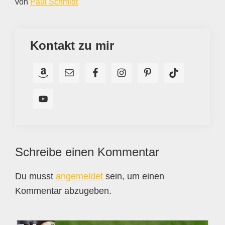
von
Paul Schmidt
Kontakt zu mir
Leser-
Schreibe einen Kommentar
Interaktionen
Du musst
angemeldet
sein, um einen
Kommentar abzugeben.