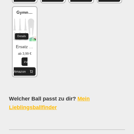
Gymnastikball Stecker
Details
Ersatz Kit für Yoga-Ball
ab 3,99 €
zu
Amazon
Welcher Ball passt zu dir?
Mein
Lieblingsballfinder