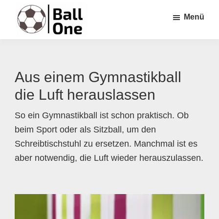
Zum
Zur
Zur
Menü
Inhalt
Seitenspalte
Fußzeile
springen
springen
springen
Ball
Nonstop
One
Fußball!
Aus einem Gymnastikball
die Luft herauslassen
So ein Gymnastikball ist schon praktisch. Ob
beim Sport oder als Sitzball, um den
Schreibtischstuhl zu ersetzen. Manchmal ist es
aber notwendig, die Luft wieder herauszulassen.