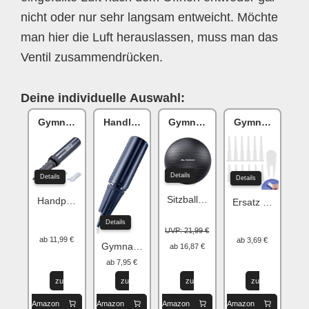
nicht oder nur sehr langsam entweicht. Möchte
man hier die Luft herauslassen, muss man das
Ventil zusammendrücken.
Deine individuelle Auswahl:
Gymnastikballpumpe
Handluftpumpe
Gymnastikball
Gymnastikball 
Details
Details
Details
Sitzball für Büro & Zuhause
Handpumpe für Gymnastikball/Ballon
Ersatz Kit für Yog
Details
UVP: 21,99 €
ab 11,99 €
ab 3,69 €
Gymnastikball Ballpumpe
ab 16,87 €
ab 7,95 €
zu
zu
zu
zu
Amazon
Amazon
Amazon
Amazon