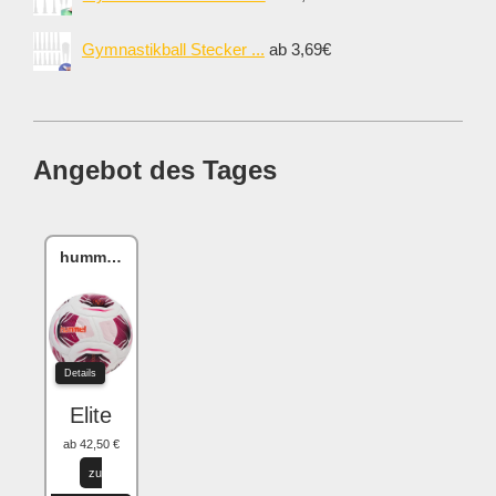
Gymnastikball Stecker ...
ab 3,69€
Angebot des Tages
hummel hmlLEGACY
Details
Elite
ab 42,50 €
zu