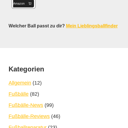
Amazon
Welcher Ball passt zu dir?
Mein Lieblingsballfinder
Footer
Kategorien
Allgemein
(12)
Fußbälle
(82)
Fußbälle-News
(99)
Fußbälle-Reviews
(46)
Fußballreparatur
(23)