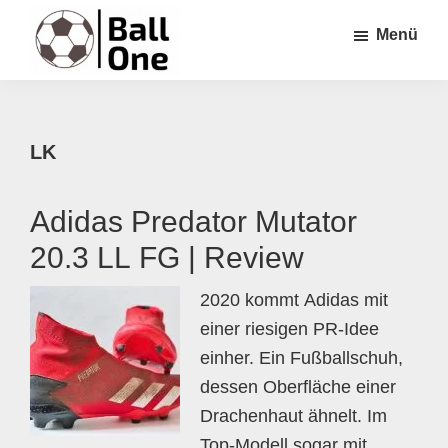
Zum
Zur
Zur
Menü
Inhalt
Seitenspalte
Fußzeile
springen
springen
springen
Ball
Nonstop
One
Fußball!
LK
Adidas Predator Mutator
20.3 LL FG | Review
2020 kommt Adidas mit
einer riesigen PR-Idee
einher. Ein Fußballschuh,
dessen Oberfläche einer
Drachenhaut ähnelt. Im
Top-Modell sogar mit