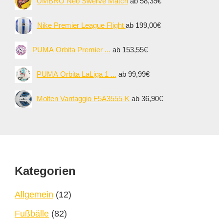
UMBRO Neo Swerve Match
ab 58,39€
Nike Premier League Flight
ab 199,00€
PUMA Orbita Premier ...
ab 153,55€
PUMA Orbita LaLiga 1 ...
ab 99,99€
Molten Vantaggio F5A3555-K
ab 36,90€
Footer
Kategorien
Allgemein
(12)
Fußbälle
(82)