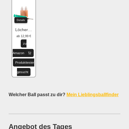
Details
Löcher flicken
ab 12,99 €
zu
Amazon
Produkttester
gesucht
Welcher Ball passt zu dir?
Mein Lieblingsballfinder
Angebot des Tages