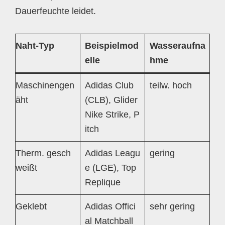
Dauerfeuchte leidet.
Naht-Typ
Beispielmod
Wasseraufna
elle
hme
Maschinengen
Adidas Club
teilw. hoch
äht
(CLB), Glider
Nike Strike, P
itch
Therm. gesch
Adidas Leagu
gering
weißt
e (LGE), Top
Replique
Geklebt
Adidas Offici
sehr gering
al Matchball