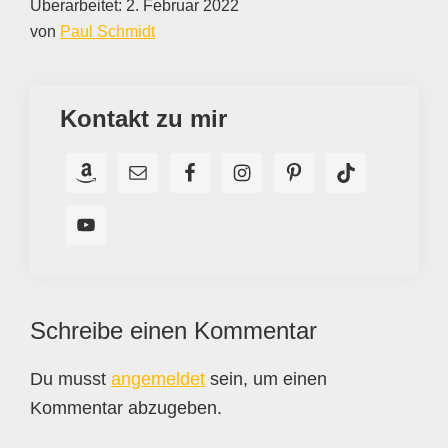
Überarbeitet:
2. Februar 2022
von
Paul Schmidt
Kontakt zu mir
Leser-
Schreibe einen Kommentar
Interaktionen
Du musst
angemeldet
sein, um einen
Kommentar abzugeben.