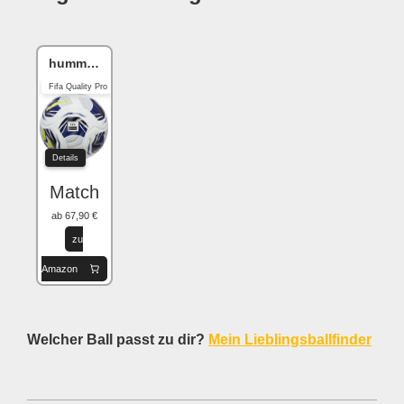
hummel hmlLEGACY
Fifa Quality Pro
Details
Match
ab 67,90 €
zu
Amazon
Welcher Ball passt zu dir?
Mein Lieblingsballfinder