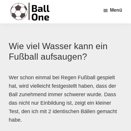
Zum
Zur
Zur
Menü
Inhalt
Seitenspalte
Fußzeile
springen
springen
springen
Ball
Nonstop
One
Fußball!
Wie viel Wasser kann ein
Fußball aufsaugen?
Wer schon einmal bei Regen Fußball gespielt
hat, wird vielleicht festgestellt haben, dass der
Ball zunehmend immer schwerer wurde. Dass
das nicht nur Einbildung ist, zeigt ein kleiner
Test, den ich mit 2 identischen Bällen gemacht
habe.