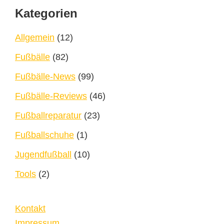
Footer
Kategorien
Allgemein
(12)
Fußbälle
(82)
Fußbälle-News
(99)
Fußbälle-Reviews
(46)
Fußballreparatur
(23)
Fußballschuhe
(1)
Jugendfußball
(10)
Tools
(2)
Kontakt
Impressum