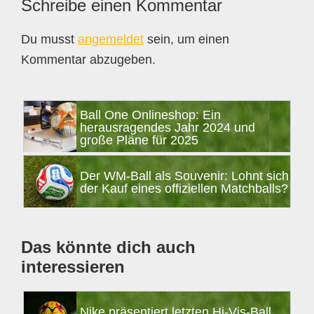
Leser-
Schreibe einen Kommentar
Interaktionen
Du musst
angemeldet
sein, um einen
Kommentar abzugeben.
Seitenspalte
Ball One Onlineshop: Ein
herausragendes Jahr 2024 und
große Pläne für 2025
Der WM-Ball als Souvenir: Lohnt sich
der Kauf eines offiziellen Matchballs?
Das könnte dich auch
interessieren
Nike präsentiert letzten Hi-Vis-Ball