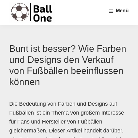
Zum
Zur
Zur
Menü
Inhalt
Seitenspalte
Fußzeile
springen
springen
springen
Ball
Nonstop
One
Fußball!
Bunt ist besser? Wie Farben
und Designs den Verkauf
von Fußbällen beeinflussen
können
Die Bedeutung von Farben und Designs auf
Fußbällen ist ein Thema von großem Interesse
für Fans und Hersteller von Fußbällen
gleichermaßen. Dieser Artikel handelt darüber,