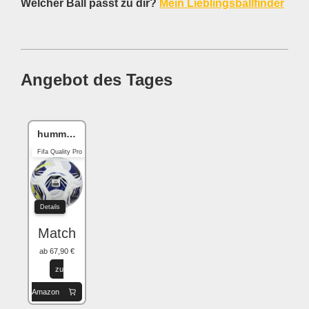
Welcher Ball passt zu dir?
Mein Lieblingsballfinder
Angebot des Tages
hummel hmlLEGACY
Fifa Quality Pro
Details
Match
ab 67,90 €
zu
Amazon