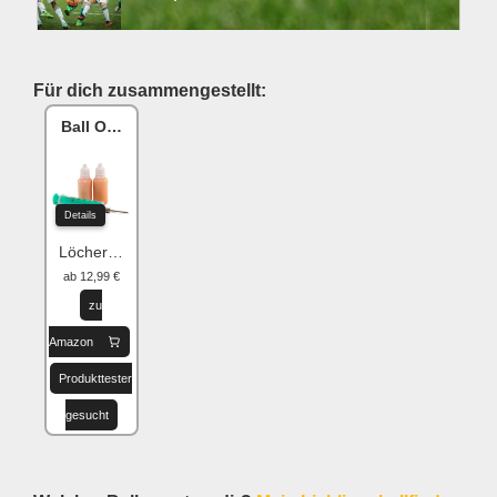
Für dich zusammengestellt:
Ball One Reparaturset
Details
Löcher flicken
ab 12,99 €
zu
Amazon
Produkttester
gesucht