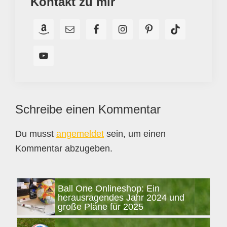
Kontakt zu mir
Leser-
Schreibe einen Kommentar
Interaktionen
Du musst
angemeldet
sein, um einen
Kommentar abzugeben.
Seitenspalte
Ball One Onlineshop: Ein
herausragendes Jahr 2024 und
große Pläne für 2025