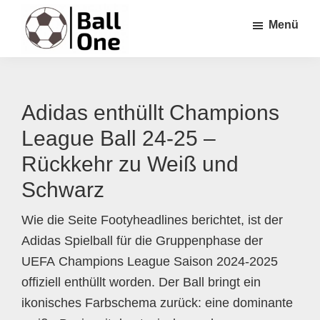
Zum
Zur
Zur
Menü
Inhalt
Seitenspalte
Fußzeile
springen
springen
springen
Ball
Nonstop
One
Fußball!
Adidas enthüllt Champions
League Ball 24-25 –
Rückkehr zu Weiß und
Schwarz
Wie die Seite Footyheadlines berichtet, ist der
Adidas Spielball für die Gruppenphase der
UEFA Champions League Saison 2024-2025
offiziell enthüllt worden. Der Ball bringt ein
ikonisches Farbschema zurück: eine dominante