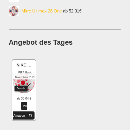
Mitre Ultimax 26 One
ab 52,31€
Angebot des Tages
NIKE Academy
FIFA Basic
Nike Strike 2020
Details
ab 30,04 €
zu
Amazon