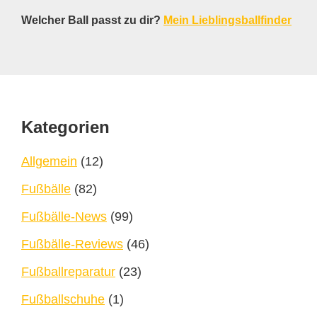
Welcher Ball passt zu dir?
Mein Lieblingsballfinder
Footer
Kategorien
Allgemein
(12)
Fußbälle
(82)
Fußbälle-News
(99)
Fußbälle-Reviews
(46)
Fußballreparatur
(23)
Fußballschuhe
(1)