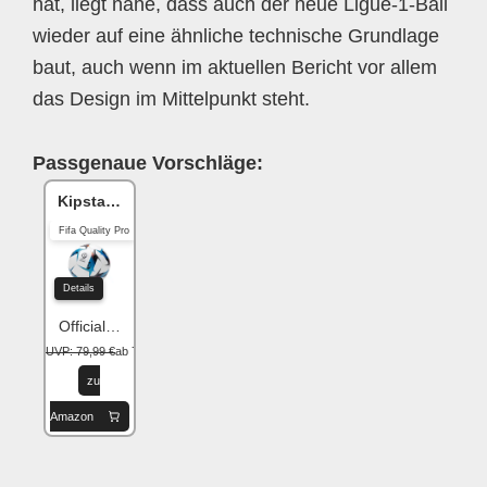
hat, liegt nahe, dass auch der neue Ligue-1-Ball
wieder auf eine ähnliche technische Grundlage
baut, auch wenn im aktuellen Bericht vor allem
das Design im Mittelpunkt steht.
Passgenaue Vorschläge:
Kipsta Ligue 1
Fifa Quality Pro
Details
Official Matchball
UVP: 79,99 €
ab 79,99 €
zu
Amazon