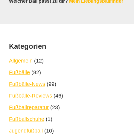
Welcher Ball passt zu dir?
Mein Lieblingsballfinder
Footer
Kategorien
Allgemein
(12)
Fußbälle
(82)
Fußbälle-News
(99)
Fußbälle-Reviews
(46)
Fußballreparatur
(23)
Fußballschuhe
(1)
Jugendfußball
(10)