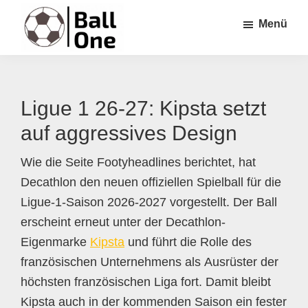
Zum
Zur
Zur
Menü
Inhalt
Seitenspalte
Fußzeile
springen
springen
springen
Ball
Nonstop
One
Fußball!
Ligue 1 26-27: Kipsta setzt
auf aggressives Design
Wie die Seite Footyheadlines berichtet, hat
Decathlon den neuen offiziellen Spielball für die
Ligue-1-Saison 2026-2027 vorgestellt. Der Ball
erscheint erneut unter der Decathlon-
Eigenmarke
Kipsta
und führt die Rolle des
französischen Unternehmens als Ausrüster der
höchsten französischen Liga fort. Damit bleibt
Kipsta auch in der kommenden Saison ein fester