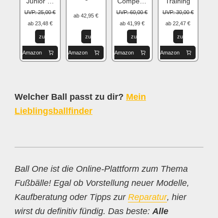
Junior 290
Competition
Training
UVP: 25,00 €
UVP: 60,00 €
UVP: 30,00 €
ab 42,95 €
ab 23,48 €
ab 41,99 €
ab 22,47 €
zu
zu
zu
zu
Amazon
Amazon
Amazon
Amazon
Welcher Ball passt zu dir?
Mein
Lieblingsballfinder
Ball One ist die Online-Plattform zum Thema
Fußbälle! Egal ob Vorstellung neuer Modelle,
Kaufberatung oder Tipps zur
Reparatur
, hier
wirst du definitiv fündig. Das beste:
Alle