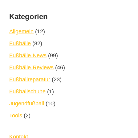
Footer
Kategorien
Allgemein
(12)
Fußbälle
(82)
Fußbälle-News
(99)
Fußbälle-Reviews
(46)
Fußballreparatur
(23)
Fußballschuhe
(1)
Jugendfußball
(10)
Tools
(2)
Kontakt