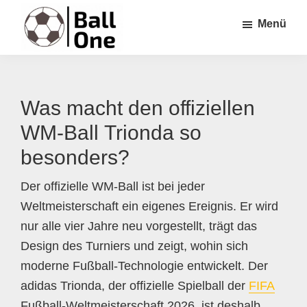
Zum
Zur
Zur
Menü
Inhalt
Seitenspalte
Fußzeile
springen
springen
springen
Ball
Nonstop
One
Fußball!
Was macht den offiziellen
WM-Ball Trionda so
besonders?
Der offizielle WM-Ball ist bei jeder
Weltmeisterschaft ein eigenes Ereignis. Er wird
nur alle vier Jahre neu vorgestellt, trägt das
Design des Turniers und zeigt, wohin sich
moderne Fußball-Technologie entwickelt. Der
adidas Trionda, der offizielle Spielball der
FIFA
Fußball-Weltmeisterschaft 2026, ist deshalb