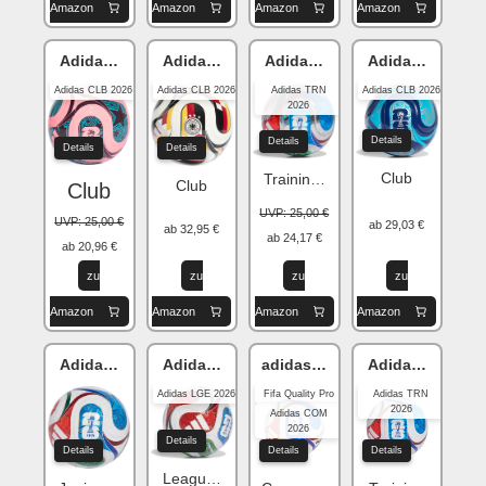
Amazon
Amazon
Amazon
Amazon
Adidas Trionda
Adidas Trionda
Adidas Trionda
Adidas Trionda
Adidas CLB 2026
Adidas CLB 2026
Adidas TRN
Adidas CLB 2026
2026
Details
Details
Details
Details
Club
Training Holo
Club
Club
UVP: 25,00 €
UVP: 25,00 €
ab 29,03 €
ab 32,95 €
ab 24,17 €
ab 20,96 €
zu
zu
zu
zu
Amazon
Amazon
Amazon
Amazon
Adidas Trionda
Adidas Trionda
adidas Trionda
Adidas Trionda
Adidas LGE 2026
Fifa Quality Pro
Adidas TRN
2026
Adidas COM
2026
Details
Details
Details
Details
League Street