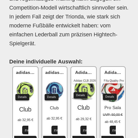
Competition-Modell wirtschaftlich sinnvoller sein.
In jedem Fall zeigt der Trionda, wie stark sich
moderne Fußbälle entwickelt haben: vom
einfachen Lederball zum präzisen Hightech-
Spielgerät.
Deine individuelle Auswahl:
adidas Trionda
adidas Trionda
Adidas Trionda
Adidas Trionda
Adidas CLB 2026
Fifa Quality Pro
Details
Details
Details
Details
Club
Pro Sala
Club
Club
UVP: 50,00 €
ab 32,95 €
ab 29,32 €
ab 32,95 €
ab 48,45 €
zu
zu
zu
zu