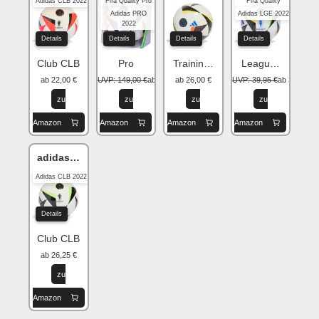
Adidas CLB 2022
Fifa Quality Pro
Fifa Quality
Adidas PRO
Adidas LGE 2022
2022
Details
Details
Details
Details
Club CLB
Pro
Training Sala
League LGE
ab 22,00 €
UVP: 149,00 €
ab 99,99 €
ab 26,00 €
UVP: 39,95 €
ab 32,00 €
zu
zu
zu
zu
Amazon
Amazon
Amazon
Amazon
adidas Fussballliebe
Adidas CLB 2022
Details
Club CLB
ab 26,25 €
zu
Amazon