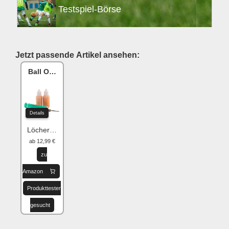
Testspiel-Börse
Jetzt passende Artikel ansehen:
Ball One Reparaturset
Details
Löcher flicken
ab 12,99 €
zu
Amazon
Produkttester
gesucht