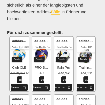
sicherlich als einer der langlebigsten und
hochwertigsten Adidas-
Bälle
in Erinnerung
bleiben.
Für dich zusammengestellt:
adidas Fussballliebe
adidas Fussballliebe
adidas Fussballliebe EURO24
adidas Fussball
Adidas CLB 2020
Fifa Quality Pro
Fifa Quality Pro
Adidas TRN
2022
Details
Details
Details
Details
Club CLB
PRO Beach
Sala Pro
Training TRN
UVP: 24,95 €
ab 20,46 €
ab €
ab 51,97 €
ab 50,30 €
zu
zu
zu
zu
Amazon
Amazon
Amazon
Amazon
adidas Fussballliebe EURO24
adidas Fussballliebe EURO24
adidas Fussballliebe EURO24
adidas Fussball