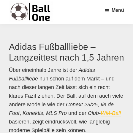
Zum
Zur
Zur
Menü
Inhalt
Seitenspalte
Fußzeile
springen
springen
springen
Ball
Nonstop
One
Fußball!
Adidas Fußballliebe –
Langzeittest nach 1,5 Jahren
Über eineinhalb Jahre ist der
Adidas
Fußballliebe
nun schon auf dem Markt – und
nach dieser langen Zeit lässt sich ein recht
klares Fazit ziehen. Der Ball, auf dem auch viele
andere Modelle wie der
Conext 23/25
,
Ile de
Foot
,
Konektis
,
MLS Pro
und der
Club-
WM-Ball
basieren, zeigt eindrucksvoll, wie langlebig
moderne Spielbälle sein können.