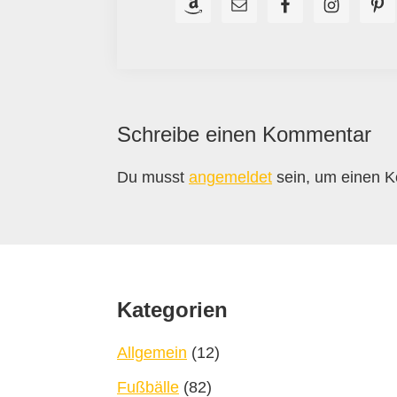
Leser-
Schreibe einen Kommentar
Interaktionen
Du musst
angemeldet
sein, um einen 
Footer
Kategorien
Allgemein
(12)
Fußbälle
(82)