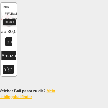
NIKE Academy
FIFA Basic
Nike Strike
Details
2020
ab 30,04 €
zu
Amazo
n
elcher Ball passt zu dir?
Mein
ieblingsballfinder