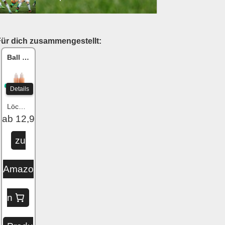
Für dich zusammengestellt:
Ball One Reparaturset
Details
Löcher flicken
ab 12,99 €
zu
Amazo
n