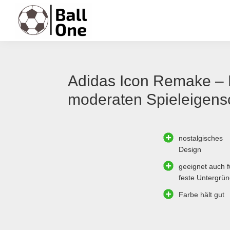
Zur
Zum
Zur
Zur
Hauptnavigation
Inhalt
Seitenspalte
Fußzeile
springen
springen
springen
springen
Ball
Nonstop
One
Fußball!
Adidas Icon Remake – E
moderaten Spieleigens
nostalgisches
Design
geeignet auch f
feste Untergrü
Farbe hält gut