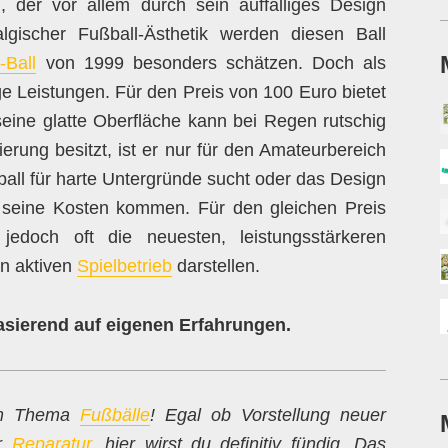
 der vor allem durch sein auffälliges Design
gischer Fußball-Ästhetik werden diesen Ball
Ball
von 1999 besonders schätzen. Doch als
ige Leistungen. Für den Preis von 100 Euro bietet
seine glatte Oberfläche kann bei Regen rutschig
izierung besitzt, ist er nur für den Amateurbereich
all für harte Untergründe sucht oder das Design
f seine Kosten kommen. Für den gleichen Preis
 jedoch oft die neuesten, leistungsstärkeren
en aktiven
Spielbetrieb
darstellen.
basierend auf eigenen Erfahrungen.
zum Thema
Fußbälle
! Egal ob Vorstellung neuer
ur
Reparatur
, hier wirst du definitiv fündig. Das