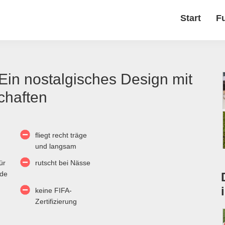
Start
F
in nostalgisches Design mit
chaften
fliegt recht träge
und langsam
ür
rutscht bei Nässe
nde
keine FIFA-
Zertifizierung