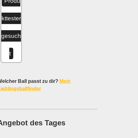
Produ
kttester
gesuch
t
elcher Ball passt zu dir?
Mein
ieblingsballfinder
Angebot des Tages