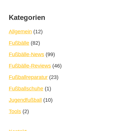
Footer
Kategorien
Allgemein
(12)
Fußbälle
(82)
Fußbälle-News
(99)
Fußbälle-Reviews
(46)
Fußballreparatur
(23)
Fußballschuhe
(1)
Jugendfußball
(10)
Tools
(2)