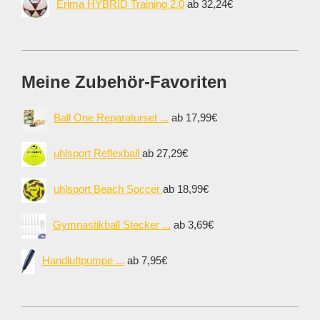
Erima HYBRID Training 2.0
ab 32,24€
Meine Zubehör-Favoriten
Ball One Reparaturset ...
ab 17,99€
uhlsport Reflexball
ab 27,29€
uhlsport Beach Soccer
ab 18,99€
Gymnastikball Stecker ...
ab 3,69€
Handluftpumpe ...
ab 7,95€