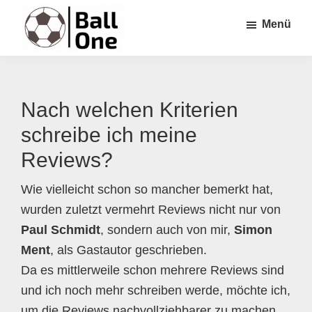
Zum
Zur
Zur
Menü
Inhalt
Seitenspalte
Fußzeile
springen
springen
springen
Ball
Nonstop
One
Fußball!
Nach welchen Kriterien
schreibe ich meine
Reviews?
Wie vielleicht schon so mancher bemerkt hat,
wurden zuletzt vermehrt Reviews nicht nur von
Paul Schmidt
, sondern auch von mir,
Simon
Ment
, als Gastautor geschrieben.
Da es mittlerweile schon mehrere Reviews sind
und ich noch mehr schreiben werde, möchte ich,
um die Reviews nachvollziehbarer zu machen,