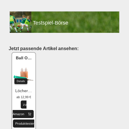
Testspiel-Börse
Jetzt passende Artikel ansehen:
Ball One Reparaturset
Details
Löcher flicken
ab 12,99 €
zu
Amazon
Produkttester