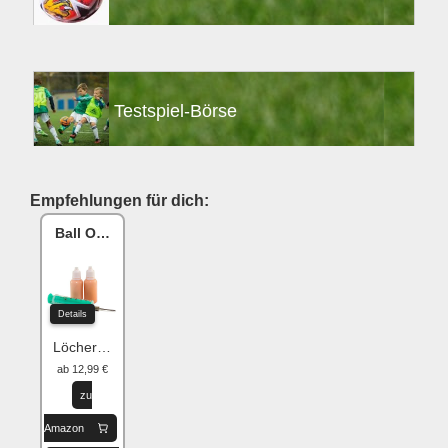
Testspiel-Börse
Empfehlungen für dich:
Ball One Reparaturset
Details
Löcher flicken
ab 12,99 €
zu
Amazon