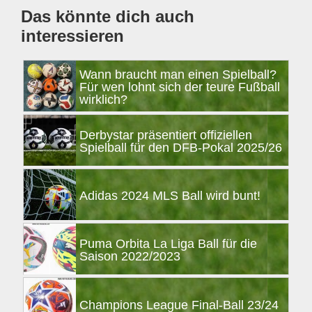
Das könnte dich auch
interessieren
Wann braucht man einen Spielball?
Für wen lohnt sich der teure Fußball
wirklich?
Derbystar präsentiert offiziellen
Spielball für den DFB-Pokal 2025/26
Adidas 2024 MLS Ball wird bunt!
Puma Orbita La Liga Ball für die
Saison 2022/2023
Champions League Final-Ball 23/24