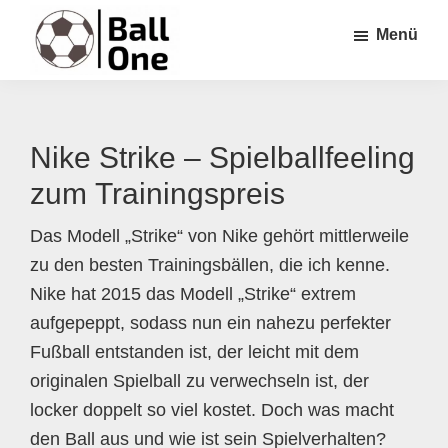
Zum
Zur
Zur
Menü
Inhalt
Seitenspalte
Fußzeile
springen
springen
springen
Ball
Nonstop
One
Fußball!
Nike Strike – Spielballfeeling
zum Trainingspreis
Das Modell „Strike“ von Nike gehört mittlerweile
zu den besten Trainingsbällen, die ich kenne.
Nike hat 2015 das Modell „Strike“ extrem
aufgepeppt, sodass nun ein nahezu perfekter
Fußball entstanden ist, der leicht mit dem
originalen Spielball zu verwechseln ist, der
locker doppelt so viel kostet. Doch was macht
den Ball aus und wie ist sein Spielverhalten?