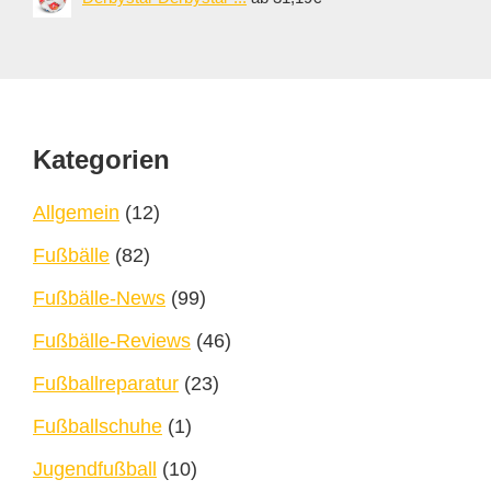
Footer
Kategorien
Allgemein
(12)
Fußbälle
(82)
Fußbälle-News
(99)
Fußbälle-Reviews
(46)
Fußballreparatur
(23)
Fußballschuhe
(1)
Jugendfußball
(10)