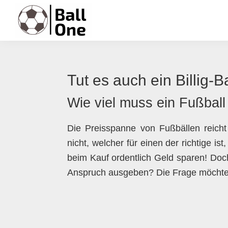
Zur
Zum
Zur
Zur
Hauptnavigation
Inhalt
Seitenspalte
Fußzeile
springen
springen
springen
springen
Ball
Nonstop
One
Fußball!
Tut es auch ein Billig-B
Wie viel muss ein Fußball
Die Preisspanne von Fußbällen reich
nicht, welcher für einen der richtige
beim Kauf ordentlich Geld sparen! Doch
Anspruch ausgeben? Die Frage möchte i