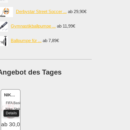
Derbystar Street Soccer ...
ab 29,90€
Gymnastikballpumpe ...
ab 11,99€
Ballpumpe für ...
ab 7,89€
Angebot des Tages
NIKE Academy
FIFA Basic
Nike Strike
Details
2020
ab 30,04 €