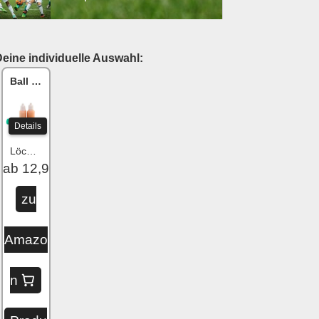
eine individuelle Auswahl:
Ball One Reparaturset
Details
Löcher flicken
ab 12,99 €
zu
Amazo
n