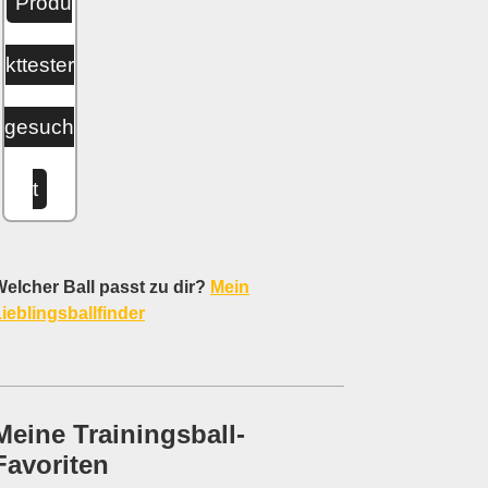
Produ
kttester
gesuch
t
elcher Ball passt zu dir?
Mein
ieblingsballfinder
Meine Trainingsball-
Favoriten