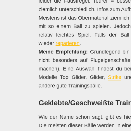
leider die Faustregel: Teurer = besse
ziemlich unterschiedlich. Infos zum Auf
Meistens ist das Obermaterial ziemlic
mit so einem Ball zu spielen. Jedoch
relativ leichtes Spiel. Falls der Ba
wieder
reparieren
.
Meine Empfehlung:
Grundlegend bin i
nicht besonders auf Flugeigenschaft
machen). Eine Auswahl findest du b
Modelle Top Glider, Glider,
Strike
u
andere gute Trainingsbälle.
Geklebte/Geschweißte Trai
Wie der Name schon sagt, gibt es hie
Die meisten dieser Bälle werden in ei