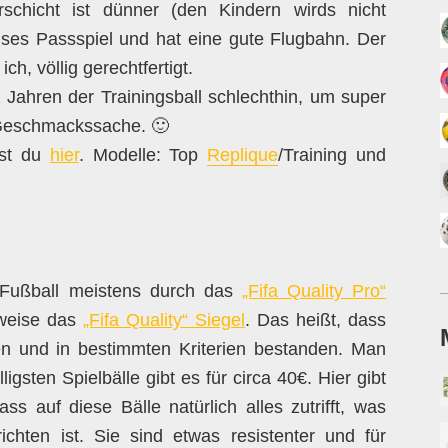
schicht ist dünner (den Kindern wirds nicht
zises Passspiel und hat eine gute Flugbahn. Der
ich, völlig gerechtfertigt.
Jahren der Trainingsball schlechthin, um super
 Geschmackssache. 🙂
est du
hier
. Modelle: Top
Replique
/Training und
im Fußball meistens durch das
„Fifa Quality Pro“
lweise das
„Fifa Quality“ Siegel
. Das heißt, dass
ben und in bestimmten Kriterien bestanden. Man
ligsten Spielbälle gibt es für circa 40€. Hier gibt
ss auf diese Bälle natürlich alles zutrifft, was
richten ist. Sie sind etwas resistenter und für