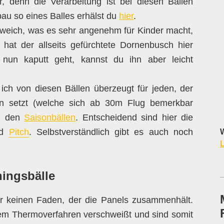
r, denn die Verarbeitung ist bei diesen Bällen
bau so eines Balles erhälst du
hier
.
h weich, was es sehr angenehm für Kinder macht,
 hat der allseits gefürchtete Dornenbusch hier
ll nun kaputt geht, kannst du ihn aber leicht
ch von diesen Bällen überzeugt für jeden, der
en setzt (welche sich ab 30m Flug bemerkbar
ei den
Saisonbällen
. Entscheidend sind hier die
nd
Pitch
. Selbstverständlich gibt es auch noch
W
L
ningsbälle
r keinen Faden, der die Panels zusammenhält.
nem Thermoverfahren verschweißt und sind somit