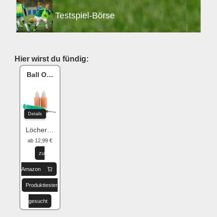
Testspiel-Börse
Hier wirst du fündig:
Ball One Reparaturset
Details
Löcher flicken
ab 12,99 €
zu
Amazon
Produkttester
gesucht