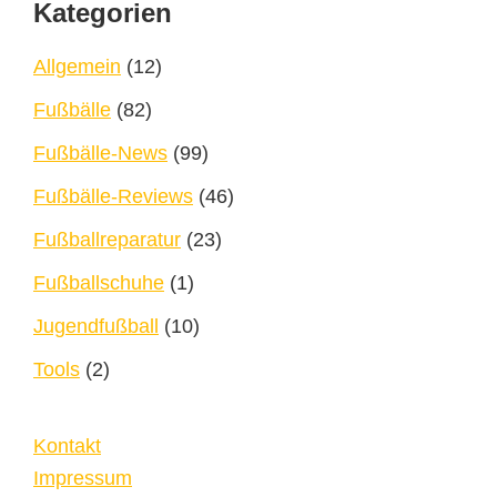
Footer
Kategorien
Allgemein
(12)
Fußbälle
(82)
Fußbälle-News
(99)
Fußbälle-Reviews
(46)
Fußballreparatur
(23)
Fußballschuhe
(1)
Jugendfußball
(10)
Tools
(2)
Kontakt
Impressum