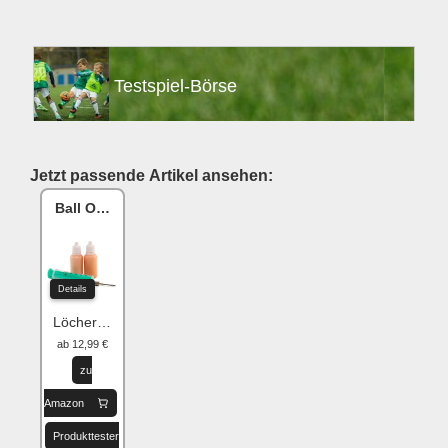
Testspiel-Börse
Jetzt passende Artikel ansehen:
Ball One Reparaturset
Details
Löcher flicken
ab 12,99 €
zu
Amazon
Produkttester