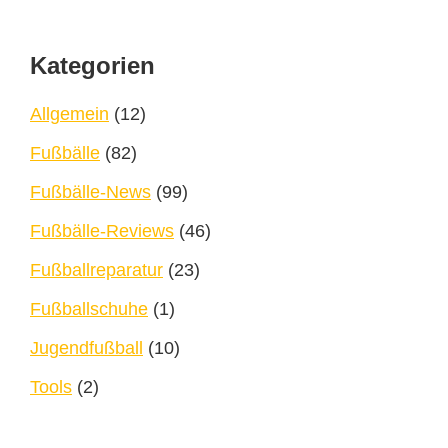
Footer
Kategorien
Allgemein
(12)
Fußbälle
(82)
Fußbälle-News
(99)
Fußbälle-Reviews
(46)
Fußballreparatur
(23)
Fußballschuhe
(1)
Jugendfußball
(10)
Tools
(2)