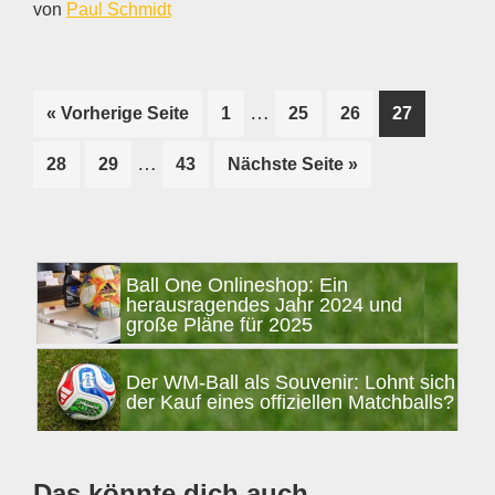
von
Paul Schmidt
Weggelassene
…
Seite
Seite
Seite
Seite
« Vorherige Seite
1
25
26
27
Zwischenseiten
aufrufen
Weggelassene
…
Seite
Seite
Seite
aufrufen
28
29
43
Nächste Seite
»
Zwischenseiten
Seitenspalte
Ball One Onlineshop: Ein
herausragendes Jahr 2024 und
große Pläne für 2025
Der WM-Ball als Souvenir: Lohnt sich
der Kauf eines offiziellen Matchballs?
Das könnte dich auch