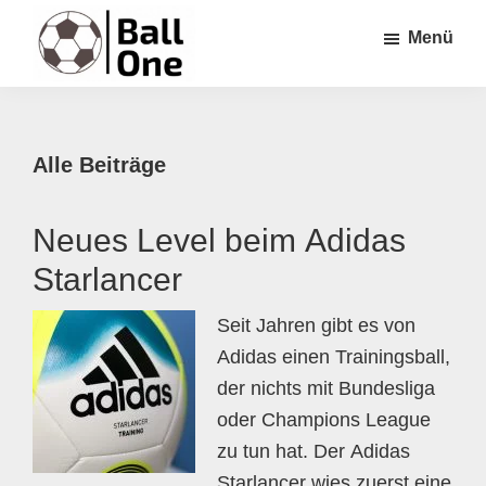
Zum
Zur
Zur
Menü
Inhalt
Seitenspalte
Fußzeile
springen
springen
springen
Ball
Nonstop
One
Fußball!
Alle Beiträge
Neues Level beim Adidas
Starlancer
Seit Jahren gibt es von
Adidas einen Trainingsball,
der nichts mit Bundesliga
oder Champions League
zu tun hat. Der Adidas
Starlancer wies zuerst eine