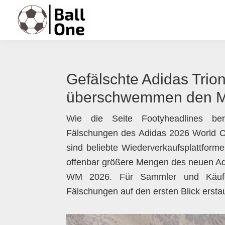
Zur
Zum
Zur
Zur
Hauptnavigation
Inhalt
Seitenspalte
Fußzeile
springen
springen
springen
springen
Ball
Nonstop
One
Fußball!
Gefälschte Adidas Trio
überschwemmen den M
Wie die Seite Footyheadlines beri
Fälschungen des Adidas 2026 World Cu
sind beliebte Wiederverkaufsplattform
offenbar größere Mengen des neuen Adida
WM 2026. Für Sammler und Käufer 
Fälschungen auf den ersten Blick erstau