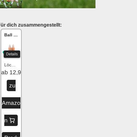
Für dich zusammengestellt:
Ball One Reparaturset
Details
Löcher flicken
ab 12,99 €
zu
Amazo
n