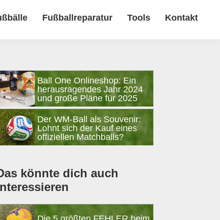
ußbälle
Fußballreparatur
Tools
Kontakt
Seitenspalte
Ball One Onlineshop: Ein
herausragendes Jahr 2024
und große Pläne für 2025
Der WM-Ball als Souvenir:
Lohnt sich der Kauf eines
offiziellen Matchballs?
Das könnte dich auch
interessieren
Die 5 größten FEHLER beim