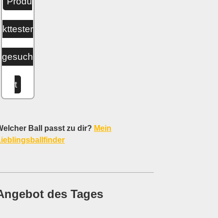
Produ
kttester
gesuch
t
elcher Ball passt zu dir?
Mein
ieblingsballfinder
Angebot des Tages