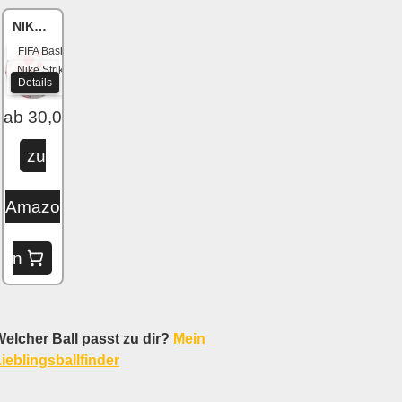
NIKE Academy
FIFA Basic
Nike Strike
Details
2020
ab 30,04 €
zu
Amazo
n
elcher Ball passt zu dir?
Mein
ieblingsballfinder