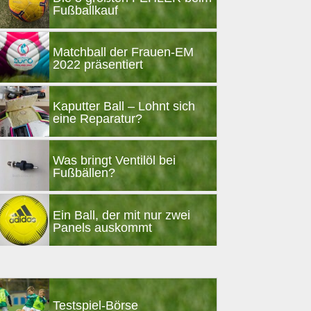
Fußballkauf
Matchball der Frauen-EM
2022 präsentiert
Kaputter Ball – Lohnt sich
eine Reparatur?
Was bringt Ventilöl bei
Fußbällen?
Ein Ball, der mit nur zwei
Panels auskommt
Testspiel-Börse