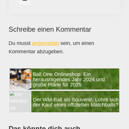
Leser-
Schreibe einen Kommentar
Interaktionen
Du musst
angemeldet
sein, um einen
Kommentar abzugeben.
Seitenspalte
Ball One Onlineshop: Ein
herausragendes Jahr 2024 und
große Pläne für 2025
Der WM-Ball als Souvenir: Lohnt sich
der Kauf eines offiziellen Matchballs?
Das könnte dich auch