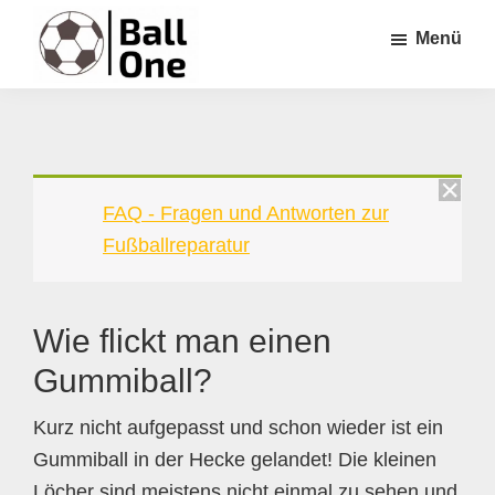
Zum
Zur
Zur
Menü
Inhalt
Seitenspalte
Fußzeile
springen
springen
springen
Ball
Nonstop
One
Fußball!
FAQ - Fragen und Antworten zur
Fußballreparatur
Wie flickt man einen
Gummiball?
Kurz nicht aufgepasst und schon wieder ist ein
Gummiball in der Hecke gelandet! Die kleinen
Löcher sind meistens nicht einmal zu sehen und