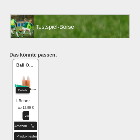
Testspiel-Börse
Das könnte passen:
Ball One Reparaturset
Details
Löcher flicken
ab 12,99 €
zu
Amazon
Produkttester