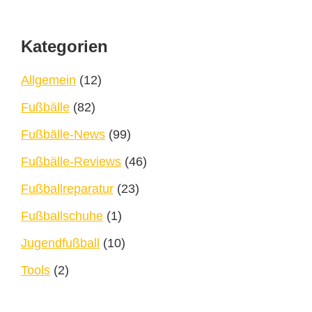
Footer
Kategorien
Allgemein
(12)
Fußbälle
(82)
Fußbälle-News
(99)
Fußbälle-Reviews
(46)
Fußballreparatur
(23)
Fußballschuhe
(1)
Jugendfußball
(10)
Tools
(2)