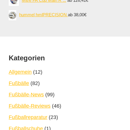
Mitre FA Cup Main R ...
ab 126,41€
hummel hmlPRECISION
ab 38,00€
Footer
Kategorien
Allgemein
(12)
Fußbälle
(82)
Fußbälle-News
(99)
Fußbälle-Reviews
(46)
Fußballreparatur
(23)
Fußballschuhe
(1)