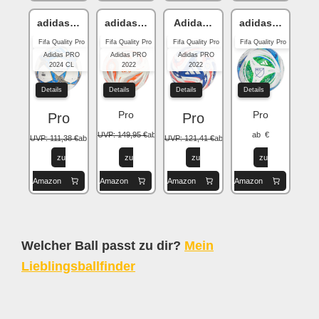
adidas Champions League
adidas Frauen-EM 2025 Finale
Adidas FIFA Club World Cup 
adidas MLS
Fifa Quality Pro
Fifa Quality Pro
Fifa Quality Pro
Fifa Quality Pro
Adidas PRO
Adidas PRO
Adidas PRO
2024 CL
2022
2022
Details
Details
Details
Details
Pro
Pro
Pro
Pro
UVP: 149,95 €
ab 145,00 €
ab €
UVP: 111,38 €
ab 104,90 €
UVP: 121,41 €
ab 97,00 €
zu
zu
zu
zu
Amazon
Amazon
Amazon
Amazon
Welcher Ball passt zu dir?
Mein
Lieblingsballfinder