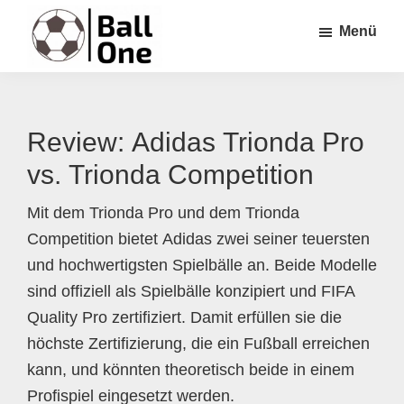
Zum
Zur
Zur
Menü
Inhalt
Seitenspalte
Fußzeile
springen
springen
springen
Ball
Nonstop
One
Fußball!
Review: Adidas Trionda Pro
vs. Trionda Competition
Mit dem Trionda Pro und dem Trionda
Competition bietet Adidas zwei seiner teuersten
und hochwertigsten Spielbälle an. Beide Modelle
sind offiziell als Spielbälle konzipiert und FIFA
Quality Pro zertifiziert. Damit erfüllen sie die
höchste Zertifizierung, die ein Fußball erreichen
kann, und könnten theoretisch beide in einem
Profispiel eingesetzt werden.