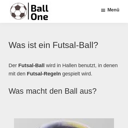
Zum
Zur
Zur
Menü
Inhalt
Seitenspalte
Fußzeile
springen
springen
springen
Ball
Nonstop
One
Fußball!
Was ist ein Futsal-Ball?
Der
Futsal-Ball
wird in Hallen benutzt, in denen
mit den
Futsal-Regeln
gespielt wird.
Was macht den Ball aus?