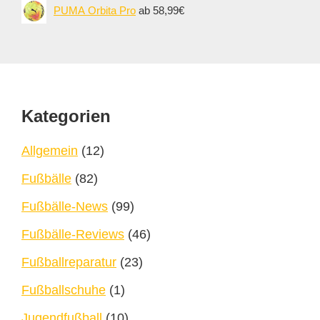
PUMA Orbita Pro
ab 58,99€
Footer
Kategorien
Allgemein
(12)
Fußbälle
(82)
Fußbälle-News
(99)
Fußbälle-Reviews
(46)
Fußballreparatur
(23)
Fußballschuhe
(1)
Jugendfußball
(10)