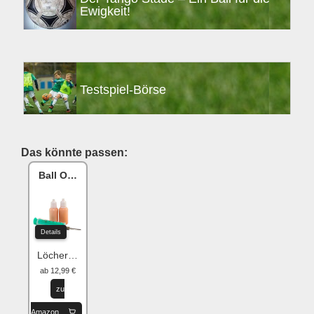
Ewigkeit!
Testspiel-Börse
Das könnte passen:
Ball One Reparaturset
Details
Löcher flicken
ab 12,99 €
zu
Amazon