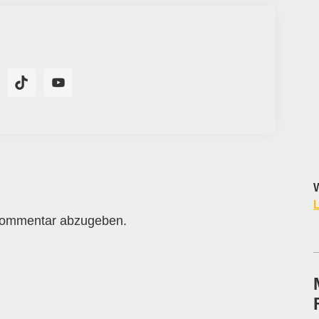
W
L
Kommentar abzugeben.