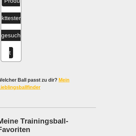
Produ
kttester
gesuch
t
elcher Ball passt zu dir?
Mein
ieblingsballfinder
Meine Trainingsball-
Favoriten