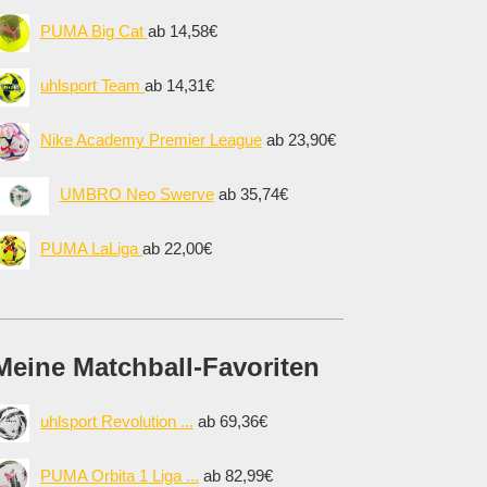
PUMA Big Cat
ab 14,58€
uhlsport Team
ab 14,31€
Nike Academy Premier League
ab 23,90€
UMBRO Neo Swerve
ab 35,74€
PUMA LaLiga
ab 22,00€
Meine Matchball-Favoriten
uhlsport Revolution ...
ab 69,36€
PUMA Orbita 1 Liga ...
ab 82,99€