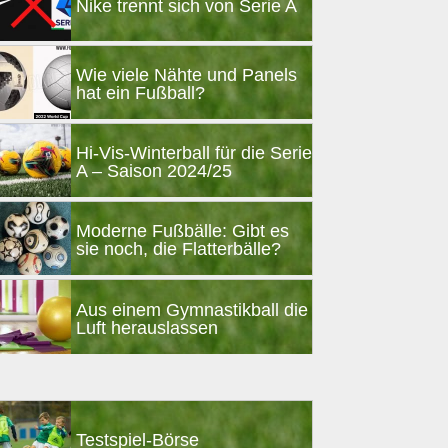
Nike trennt sich von Serie A
Wie viele Nähte und Panels
hat ein Fußball?
Hi-Vis-Winterball für die Serie
A – Saison 2024/25
Moderne Fußbälle: Gibt es
sie noch, die Flatterbälle?
Aus einem Gymnastikball die
Luft herauslassen
Testspiel-Börse