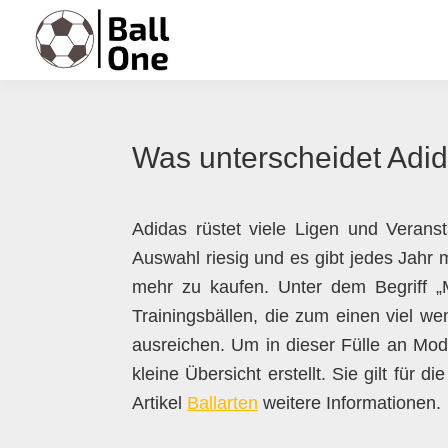
Zur
Zum
Zur
Zur
Hauptnavigation
Inhalt
Seitenspalte
Fußzeile
springen
springen
springen
springen
Ball
Nonstop
One
Fußball!
Was unterscheidet Adi
Adidas rüstet viele Ligen und Veranst
Auswahl riesig und es gibt jedes Jahr 
mehr zu kaufen. Unter dem Begriff „
Trainingsbällen, die zum einen viel we
ausreichen. Um in dieser Fülle an Mod
kleine Übersicht erstellt. Sie gilt für di
Artikel
Ballarten
weitere Informationen.