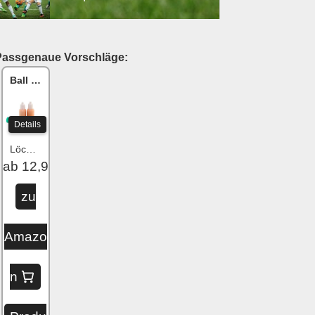
Passgenaue Vorschläge:
Ball One Reparaturset
Details
Löcher flicken
ab 12,99 €
zu
Amazo
n