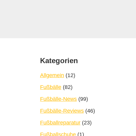
Footer
Kategorien
Allgemein
(12)
Fußbälle
(82)
Fußbälle-News
(99)
Fußbälle-Reviews
(46)
Fußballreparatur
(23)
Fußballschuhe
(1)