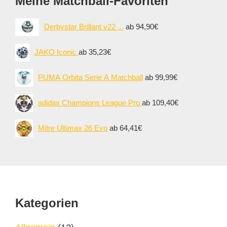
Meine Matchball-Favoriten
Derbystar Brillant v22 ...
ab 94,90€
JAKO Iconic
ab 35,23€
PUMA Orbita Serie A Matchball
ab 99,99€
adidas Champions League Pro
ab 109,40€
Mitre Ultimax 26 Evo
ab 64,41€
Footer
Kategorien