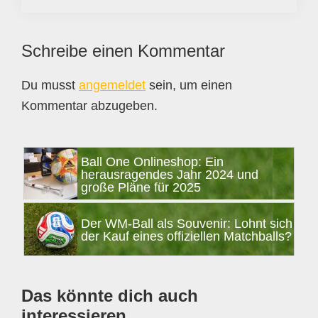
Leser-
Schreibe einen Kommentar
Interaktionen
Du musst
angemeldet
sein, um einen
Kommentar abzugeben.
Seitenspalte
Ball One Onlineshop: Ein
herausragendes Jahr 2024 und
große Pläne für 2025
Der WM-Ball als Souvenir: Lohnt sich
der Kauf eines offiziellen Matchballs?
Das könnte dich auch
interessieren