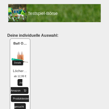
Testspiel-Börse
Deine individuelle Auswahl:
Ball One Reparaturset
Details
Löcher flicken
ab 12,99 €
zu
Amazon
Produkttester
gesucht