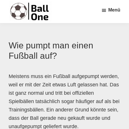
Zum
Zur
Zur
Menü
Inhalt
Seitenspalte
Fußzeile
springen
springen
springen
Ball
Nonstop
One
Fußball!
Wie pumpt man einen
Fußball auf?
Meistens muss ein Fußball aufgepumpt werden,
weil er mit der Zeit etwas Luft gelassen hat. Das
ist ganz normal und tritt bei offiziellen
Spielbällen tatsächlich sogar häufiger auf als bei
Trainingsbällen. Ein anderer Grund könnte sein,
dass der Ball gerade neu gekauft wurde und
unaufgepumpt geliefert wurde.