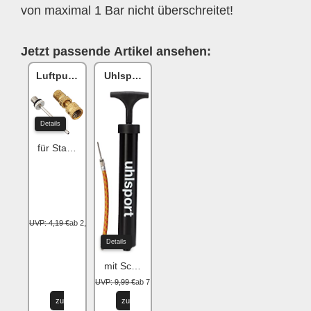
von maximal 1 Bar nicht überschreitet!
Jetzt passende Artikel ansehen:
Luftpumpen Adapter-Set
Uhlsport Ballpumpe
Details
für Standard-Pumpen
UVP: 4,19 €
ab 2,19 €
Details
mit Schlauch
UVP: 9,99 €
ab 7,95 €
zu
zu