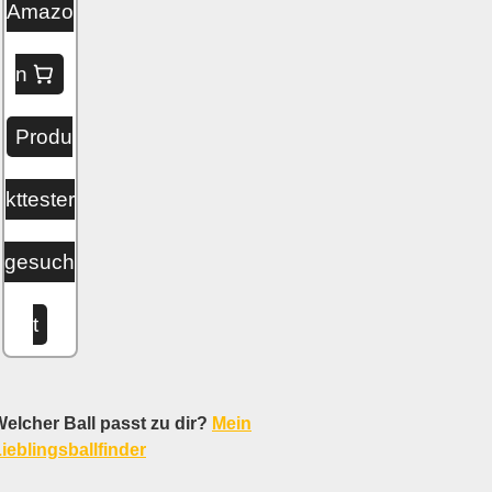
Amazo
n
Produ
kttester
gesuch
t
elcher Ball passt zu dir?
Mein
ieblingsballfinder