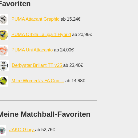
Favoriten
PUMA Attacant Graphic
ab 15,24€
PUMA Orbita LaLiga 1 Hybrid
ab 20,96€
PUMA Uni Attacanto
ab 24,00€
Derbystar Brillant TT v25
ab 23,40€
Mitre Women\'s FA Cup ...
ab 14,98€
Meine Matchball-Favoriten
JAKO Glory
ab 52,76€