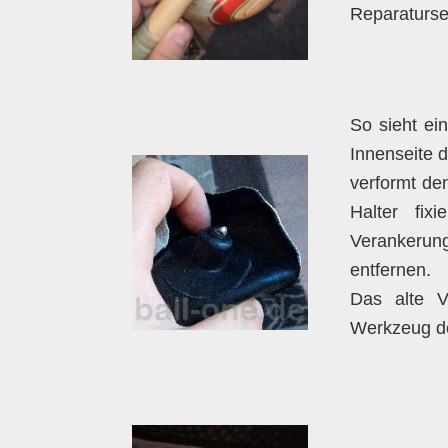
Reparaturset
So sieht ein
Innenseite d
verformt de
Halter fix
Verankerun
entfernen.
Das alte V
Werkzeug def