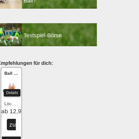
Ball?
Testspiel-Börse
Empfehlungen für dich:
Ball One Reparaturset
Details
Löcher flicken
ab 12,99 €
zu