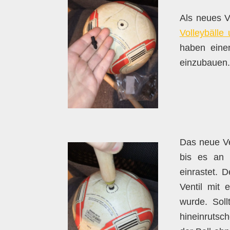
Als neues V
Volleybälle
haben einen
einzubauen.
Das neue Ven
bis es an 
einrastet. D
Ventil mit 
wurde. Soll
hineinrutsch