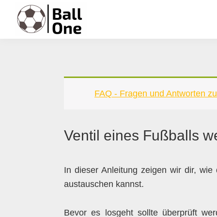
Zur
Zum
Zur
Zur
Hauptnavigation
Inhalt
Seitenspalte
Fußzeile
springen
springen
springen
springen
Ball
Nonstop
One
Fußball!
FAQ - Fragen und Antworten zu
Ventil eines Fußballs 
In dieser Anleitung zeigen wir dir, wie
austauschen kannst.
Bevor es losgeht sollte überprüft wer