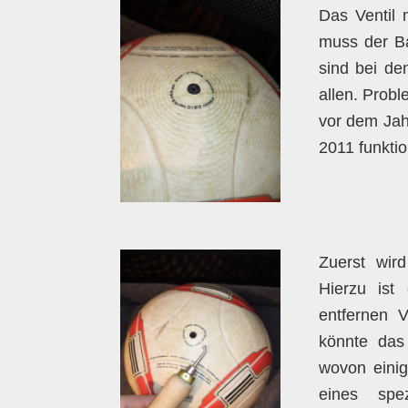
Das Ventil m
muss der B
sind bei de
allen. Probl
vor dem Ja
2011 funktio
Zuerst wird
Hierzu ist 
entfernen V
könnte das 
wovon einig
eines spe