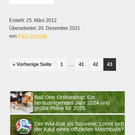
Erstellt:
25. März 2012
Überarbeitet:
20. Dezember 2021
von
Paul Schmidt
Weggelassene
…
Seite
Seite
Seite
Seite
« Vorherige Seite
1
41
42
43
Zwischenseiten
aufrufen
Seitenspalte
Ball One Onlineshop: Ein
herausragendes Jahr 2024 und
große Pläne für 2025
Der WM-Ball als Souvenir: Lohnt sich
der Kauf eines offiziellen Matchballs?