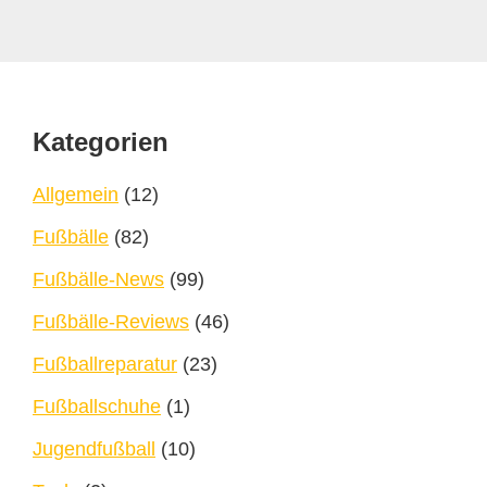
Footer
Kategorien
Allgemein
(12)
Fußbälle
(82)
Fußbälle-News
(99)
Fußbälle-Reviews
(46)
Fußballreparatur
(23)
Fußballschuhe
(1)
Jugendfußball
(10)