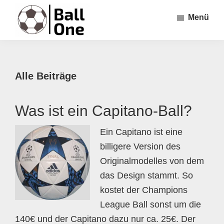
Zum
Zur
Zur
Menü
Inhalt
Seitenspalte
Fußzeile
springen
springen
springen
Ball
Nonstop
One
Fußball!
Alle Beiträge
Was ist ein Capitano-Ball?
Ein Capitano ist eine
billigere Version des
Originalmodelles von dem
das Design stammt. So
kostet der Champions
League Ball sonst um die
140€ und der Capitano dazu nur ca. 25€. Der