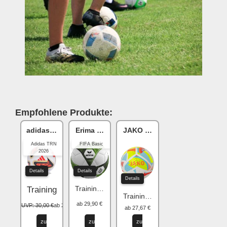
Empfohlene Produkte:
adidas Bundesliga
Erima HYBRID
JAKO Flow
Adidas TRN
FIFA Basic
2026
Details
Details
Details
Training 2.0
Training
Trainingsball
ab 29,90 €
UVP: 30,00 €
ab 25,50 €
ab 27,67 €
zu
zu
zu