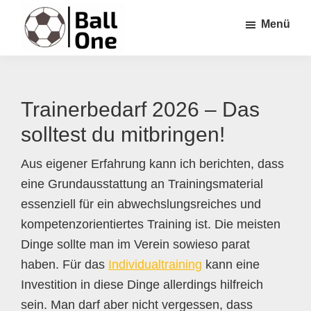
Zum
Zur
Zur
Menü
Inhalt
Seitenspalte
Fußzeile
springen
springen
springen
Ball
Nonstop
One
Fußball!
Trainerbedarf 2026 – Das
solltest du mitbringen!
Aus eigener Erfahrung kann ich berichten, dass
eine Grundausstattung an Trainingsmaterial
essenziell für ein abwechslungsreiches und
kompetenzorientiertes Training ist. Die meisten
Dinge sollte man im Verein sowieso parat
haben. Für das
Individualtraining
kann eine
Investition in diese Dinge allerdings hilfreich
sein. Man darf aber nicht vergessen, dass