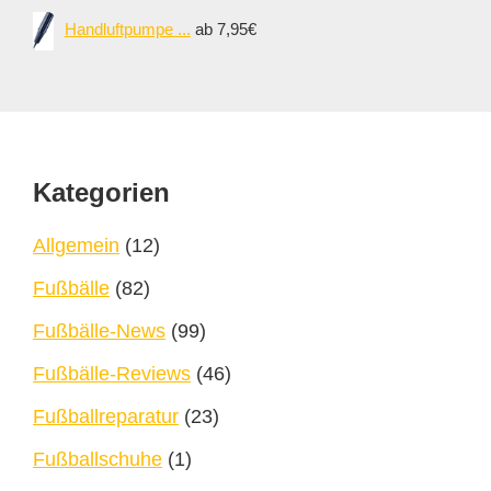
Handluftpumpe ...
ab 7,95€
Footer
Kategorien
Allgemein
(12)
Fußbälle
(82)
Fußbälle-News
(99)
Fußbälle-Reviews
(46)
Fußballreparatur
(23)
Fußballschuhe
(1)