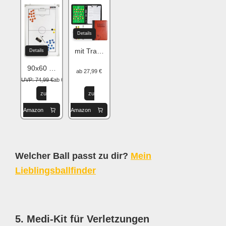
Details
mit Trainingszubehör
Details
90x60 cm
ab 27,99 €
UVP: 74,99 €
ab 62,78 €
zu
zu
Amazon
Amazon
Welcher Ball passt zu dir?
Mein
Lieblingsballfinder
5. Medi-Kit für Verletzungen