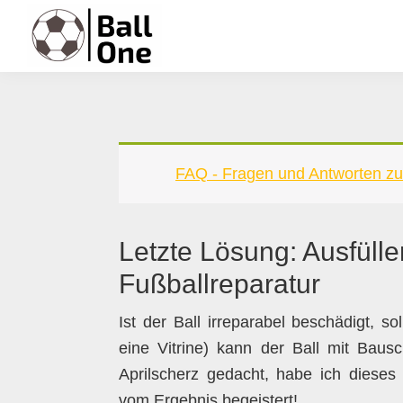
Zur
Zum
Zur
Zur
Hauptnavigation
Inhalt
Seitenspalte
Fußzeile
springen
springen
springen
springen
Ball
Nonstop
One
Fußball!
FAQ - Fragen und Antworten zu
Letzte Lösung: Ausfüll
Fußballreparatur
Ist der Ball irreparabel beschädigt, s
eine Vitrine) kann der Ball mit Bau
Aprilscherz gedacht, habe ich dieses
vom Ergebnis begeistert!