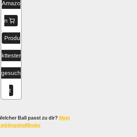
Amazo
n
Produ
kttester
gesuch
t
elcher Ball passt zu dir?
Mein
ieblingsballfinder