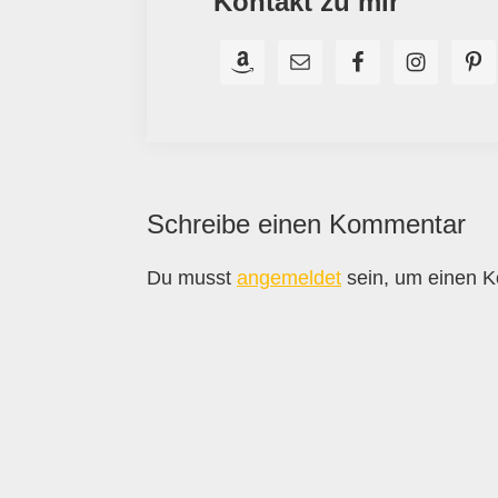
Kontakt zu mir
Leser-
Schreibe einen Kommentar
Interaktionen
Du musst
angemeldet
sein, um einen 