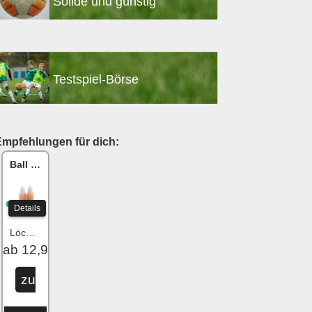
Solide und günstig
Testspiel-Börse
Empfehlungen für dich:
Ball One Reparaturset
Details
Löcher flicken
ab 12,99 €
zu