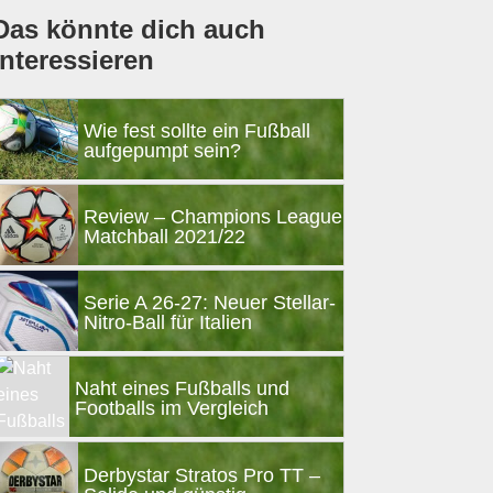
Das könnte dich auch
interessieren
Wie fest sollte ein Fußball
aufgepumpt sein?
Review – Champions League
Matchball 2021/22
Serie A 26-27: Neuer Stellar-
Nitro-Ball für Italien
Naht eines Fußballs und
Footballs im Vergleich
Derbystar Stratos Pro TT –