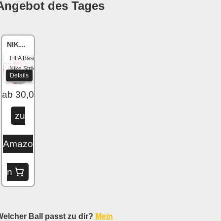
Angebot des Tages
NIKE Academy
FIFA Basic
Nike Strike
Details
2020
ab 30,04 €
zu
Amazo
n
elcher Ball passt zu dir?
Mein