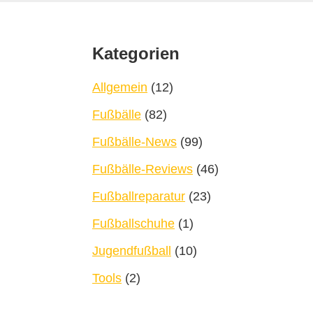
Footer
Kategorien
Allgemein
(12)
Fußbälle
(82)
Fußbälle-News
(99)
Fußbälle-Reviews
(46)
Fußballreparatur
(23)
Fußballschuhe
(1)
Jugendfußball
(10)
Tools
(2)