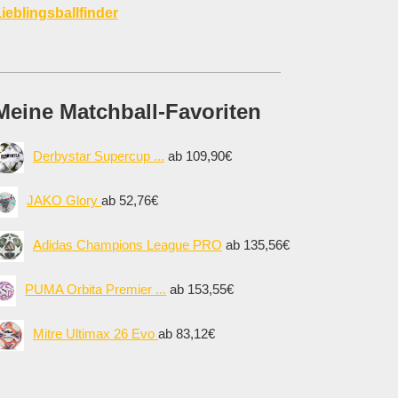
ieblingsballfinder
Meine Matchball-Favoriten
Derbystar Supercup ...
ab 109,90€
JAKO Glory
ab 52,76€
Adidas Champions League PRO
ab 135,56€
PUMA Orbita Premier ...
ab 153,55€
Mitre Ultimax 26 Evo
ab 83,12€