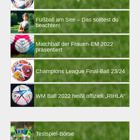
Fußball am See – Das solltest du
beachten!
Matchball der Frauen-EM 2022
präsentiert
Champions League Final-Ball 23/24
WM Ball 2022 heißt offiziell „RIHLA“
Testspiel-Börse