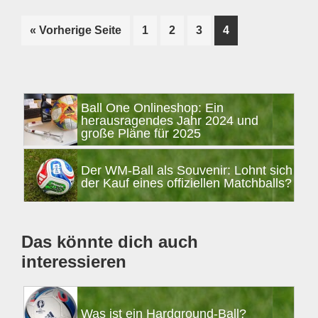
Seite
Seite
Seite
Seite
« Vorherige Seite
1
2
3
4
aufrufen
Seitenspalte
Ball One Onlineshop: Ein
herausragendes Jahr 2024 und
große Pläne für 2025
Der WM-Ball als Souvenir: Lohnt sich
der Kauf eines offiziellen Matchballs?
Das könnte dich auch
interessieren
Was ist ein Hardground-Ball?