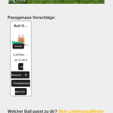
Passgenaue Vorschläge:
Ball One Reparaturset
Details
Löcher flicken
ab 12,99 €
zu
Amazon
Produkttester
gesucht
Welcher Ball passt zu dir?
Mein Lieblingsballfinder