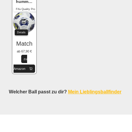
hummel hmlLEGACY
Fifa Quality Pro
Details
Match
ab 67,90 €
zu
Amazon
Welcher Ball passt zu dir?
Mein Lieblingsballfinder