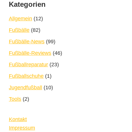
Footer
Kategorien
Allgemein
(12)
Fußbälle
(82)
Fußbälle-News
(99)
Fußbälle-Reviews
(46)
Fußballreparatur
(23)
Fußballschuhe
(1)
Jugendfußball
(10)
Tools
(2)
Kontakt
Impressum