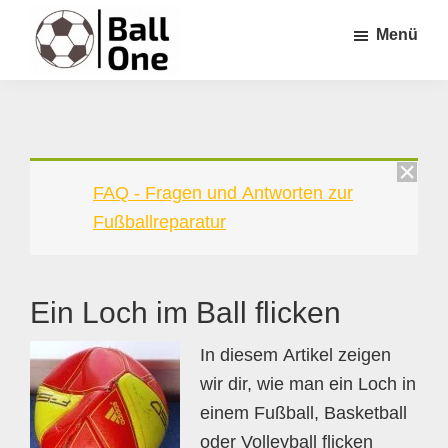
Zum
Zur
Zur
Menü
Inhalt
Seitenspalte
Fußzeile
springen
springen
springen
Ball
Nonstop
One
Fußball!
FAQ - Fragen und Antworten zur
Fußballreparatur
Ein Loch im Ball flicken
In diesem Artikel zeigen
wir dir, wie man ein Loch in
einem Fußball, Basketball
oder Volleyball flicken