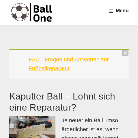
Zum
Zur
Zur
Menü
Inhalt
Seitenspalte
Fußzeile
springen
springen
springen
Ball
Nonstop
One
Fußball!
FAQ - Fragen und Antworten zur
Fußballreparatur
Kaputter Ball – Lohnt sich
eine Reparatur?
Je neuer ein Ball umso
ärgerlicher ist es, wenn