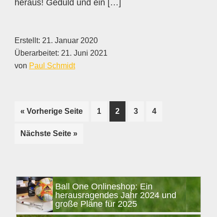
heraus! Geduld und ein […]
Erstellt:
21. Januar 2020
Überarbeitet:
21. Juni 2021
von
Paul Schmidt
Seite
Seite
Seite
Seite
« Vorherige Seite
1
2
3
4
aufrufen
aufrufen
Nächste Seite
»
Seitenspalte
Ball One Onlineshop: Ein
herausragendes Jahr 2024 und
große Pläne für 2025