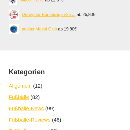
Derbystar Bundesliga v25 ...
ab 26,80€
adidas Messi Club
ab 19,90€
Footer
Kategorien
Allgemein
(12)
Fußbälle
(82)
Fußbälle-News
(99)
Fußbälle-Reviews
(46)